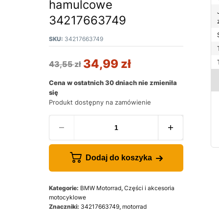
hamulcowe
34217663749
SKU:
34217663749
34,99
zł
43,55
zł
Cena w ostatnich 30 dniach nie zmieniła
się
Produkt dostępny na zamówienie
Dodaj do koszyka
Kategorie:
BMW Motorrad
,
Części i akcesoria
motocyklowe
Znaczniki:
34217663749
,
motorrad