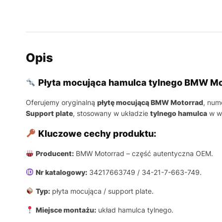
Opis
Płyta mocująca hamulca tylnego BMW M
Oferujemy oryginalną
płytę mocującą BMW Motorrad
, num
Support plate
, stosowany w układzie
tylnego hamulca
w wy
Kluczowe cechy produktu:
Producent:
BMW Motorrad – część autentyczna OEM.
Nr katalogowy:
34217663749 / 34-21-7-663-749.
Typ:
płyta mocująca / support plate.
Miejsce montażu:
układ hamulca tylnego.