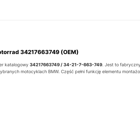
otorrad 34217663749 (OEM)
er katalogowy
34217663749 / 34-21-7-663-749
. Jest to fabryc
branych motocyklach BMW. Część pełni funkcję elementu montażo