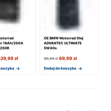
otorrad
OE BMW Motorrad Olej
or 16Ah/200A
ADVANTEC ULTIMATE
1250R
5W40s
529,99
zł
69,99
zł
90,84
zł
koszyka
Dodaj do koszyka