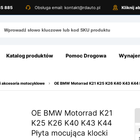
885 885
Obsługa email: kontakt@rdauto.pl
Kliknij 
Katalog produktów
Pomoc Drogowa
Wynajem
i akcesoria motocyklowe
OE BMW Motorrad K21 K25 K26 K40 K43 K44 
OE BMW Motorrad K21
K25 K26 K40 K43 K44
Płyta mocująca klocki