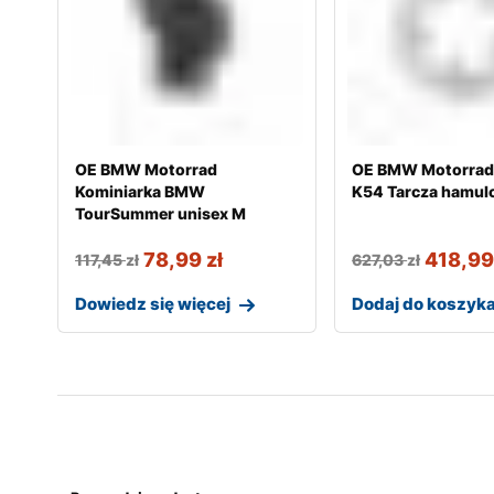
OE BMW Motorrad
OE BMW Motorrad
Kominiarka BMW
K54 Tarcza hamul
TourSummer unisex M
78,99
zł
418,9
117,45
zł
627,03
zł
Dowiedz się więcej
Dodaj do koszyk