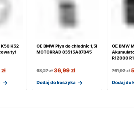
 K50 K52
OE BMW Płyn do chłodnic 1,5l
OE BMW M
cowa tył
MOTORRAD 83515A87B45
Akumulat
R12000 R
9
zł
36,99
zł
68,27
zł
761,92
zł
a
Dodaj do koszyka
Dodaj do 