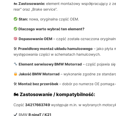
🏍
Zastosowanie:
element montażowy współpracujący z zesp
rear” oraz „Brake service”.
Stan:
nowa, oryginalna część OEM.
Dlaczego warto wybrać ten element?
Dopasowanie OEM
– część została oznaczona oryginal
🛠
Prawidłowy montaż układu hamulcowego
– jako płyta
występowania części w schematach hamulcowych.
Element serwisowy BMW Motorrad
– część pojawia się
Jakość BMW Motorrad
– wykonanie zgodne ze standar
🛠
Montaż bez przeróbek
– dobór po numerze OE pomaga og
🏍 Zastosowanie / kompatybilność:
Część
34217663749
występuje m.in. w wybranych motocy
BMW
R nineT / K21