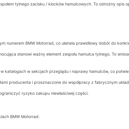
ołem tylnego zacisku / klocków hamulcowych. To ostrożny opis opa
nym numerem BMW Motorrad, co ułatwia prawidłowy dobór do konkr
 mocująca stanowi ważny element zespołu hamulca tylnego. To wnios
 w katalogach w sekcjach przeglądu i naprawy hamulców, co potwier
dami producenta i przeznaczone do współpracy z fabrycznym ukł
raniczyć ryzyko zakupu niewłaściwej części.
klach BMW Motorrad: