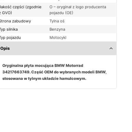
Jakość części (zgodnie
O – oryginał z logo producenta
z GVO)
pojazdu (OE)
Strona zabudowy
Tylna oś
Typ silnika
Benzyna
Typ pojazdu
Motocykl
Opis
Oryginalna płyta mocująca BMW Motorrad
34217663749. Część OEM do wybranych modeli BMW,
stosowana w tylnym układzie hamulcowym.