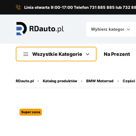
do
treści
Linia otwarta 9:00-17:00 Telefon 731 885 885 lub 732 
Wszystkie Kategorie
Na Prezent
RDauto.pl
Katalog produktów
BMW Motorrad
Części 
Super cena