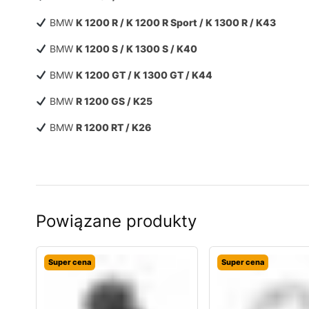
BMW
K 1200 R / K 1200 R Sport / K 1300 R / K43
BMW
K 1200 S / K 1300 S / K40
BMW
K 1200 GT / K 1300 GT / K44
BMW
R 1200 GS / K25
BMW
R 1200 RT / K26
Powiązane produkty
Super cena
Super cena