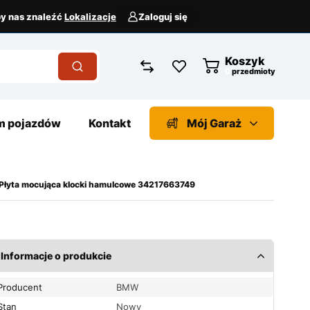
aby nas znaleźć
Lokalizacje
Zaloguj się
Koszyk
przedmioty
 pojazdów
Kontakt
Mój Garaż
Płyta mocująca klocki hamulcowe 34217663749
Informacje o produkcie
Producent
BMW
Stan
Nowy