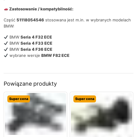
Zastosowanie / kompatybilność:
Część
51118054546
stosowana jest m.in. w wybranych modelach
BMW:
BMW
Seria 4 F32 ECE
BMW
Seria 4 F33 ECE
BMW
Seria 4 F36 ECE
wybrane wersje
BMW F82 ECE
Powiązane produkty
Super cena
Super cena