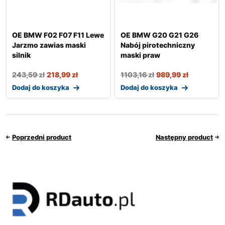
OE BMW F02 F07 F11 Lewe
OE BMW G20 G21 G26
Jarzmo zawias maski
Nabój pirotechniczny
silnik
maski praw
243,59
zł
218,99
zł
1103,16
zł
989,99
zł
Dodaj do koszyka
Dodaj do koszyka
Poprzedni product
Następny product