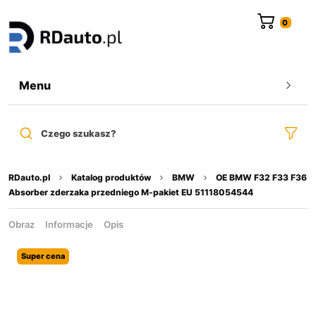
do
treści
Menu
Czego szukasz?
RDauto.pl
Katalog produktów
BMW
OE BMW F32 F33 F36
Absorber zderzaka przedniego M-pakiet EU 51118054544
Obraz
Informacje
Opis
Super cena