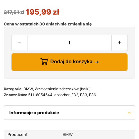
195,99
zł
217,51
zł
Cena w ostatnich 30 dniach nie zmieniła się
Dodaj do koszyka
Kategorie:
BMW
,
Wzmocnienia zderzaków (belki)
Znaczników:
51118054544
,
absorber
,
F32
,
F33
,
F36
Informacje o produkcie
Producent
BMW