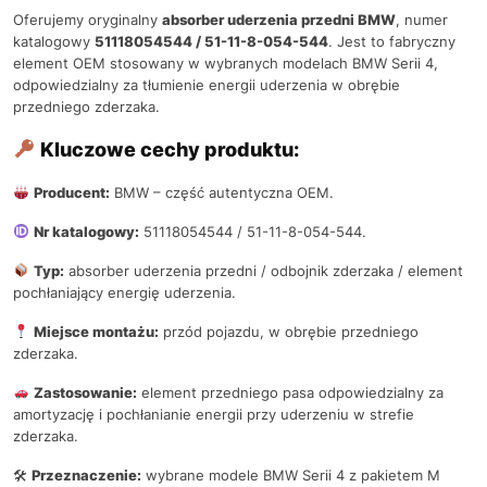
Oferujemy oryginalny
absorber uderzenia przedni BMW
, numer
katalogowy
51118054544 / 51-11-8-054-544
. Jest to fabryczny
element OEM stosowany w wybranych modelach BMW Serii 4,
odpowiedzialny za tłumienie energii uderzenia w obrębie
przedniego zderzaka.
Kluczowe cechy produktu:
Producent:
BMW – część autentyczna OEM.
Nr katalogowy:
51118054544 / 51-11-8-054-544.
Typ:
absorber uderzenia przedni / odbojnik zderzaka / element
pochłaniający energię uderzenia.
Miejsce montażu:
przód pojazdu, w obrębie przedniego
zderzaka.
Zastosowanie:
element przedniego pasa odpowiedzialny za
amortyzację i pochłanianie energii przy uderzeniu w strefie
zderzaka.
🛠
Przeznaczenie:
wybrane modele BMW Serii 4 z pakietem M