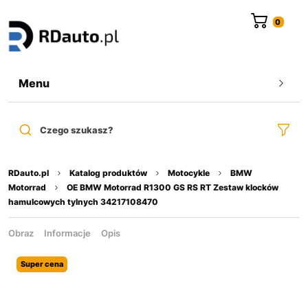
do
treści
Menu
Czego szukasz?
RDauto.pl
Katalog produktów
Motocykle
BMW
Motorrad
OE BMW Motorrad R1300 GS RS RT Zestaw klocków
hamulcowych tylnych 34217108470
Obraz
Informacje
Opis
Super cena