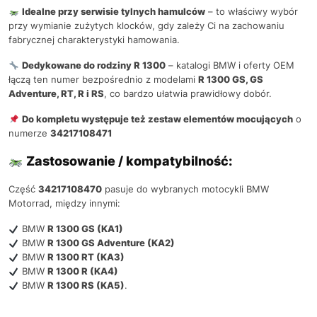
Idealne przy serwisie tylnych hamulców
– to właściwy wybór
przy wymianie zużytych klocków, gdy zależy Ci na zachowaniu
fabrycznej charakterystyki hamowania.
Dedykowane do rodziny R 1300
– katalogi BMW i oferty OEM
łączą ten numer bezpośrednio z modelami
R 1300 GS, GS
Adventure, RT, R i RS
, co bardzo ułatwia prawidłowy dobór.
Do kompletu występuje też zestaw elementów mocujących
o
numerze
34217108471
Zastosowanie / kompatybilność:
Część
34217108470
pasuje do wybranych motocykli BMW
Motorrad, między innymi:
BMW
R 1300 GS (KA1)
BMW
R 1300 GS Adventure (KA2)
BMW
R 1300 RT (KA3)
BMW
R 1300 R (KA4)
BMW
R 1300 RS (KA5)
.