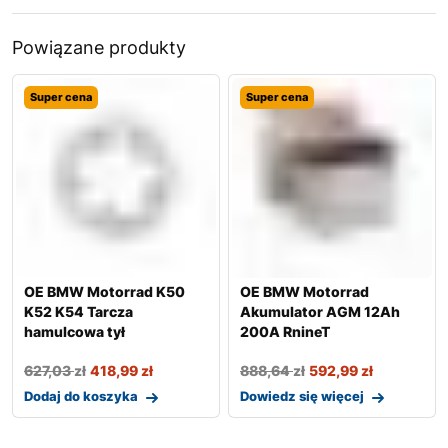
Powiązane produkty
Super cena
Super cena
OE BMW Motorrad K50
OE BMW Motorrad
K52 K54 Tarcza
Akumulator AGM 12Ah
hamulcowa tył
200A RnineT
627,03
zł
418,99
zł
888,64
zł
592,99
zł
Dodaj do koszyka
Dowiedz się więcej