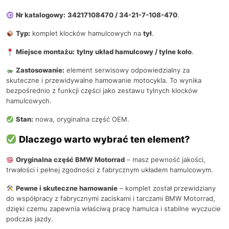
Nr katalogowy:
34217108470 / 34-21-7-108-470
.
Typ:
komplet klocków hamulcowych na
tył
.
Miejsce montażu:
tylny układ hamulcowy / tylne koło
.
Zastosowanie:
element serwisowy odpowiedzialny za
skuteczne i przewidywalne hamowanie motocykla. To wynika
bezpośrednio z funkcji części jako zestawu tylnych klocków
hamulcowych.
Stan:
nowa, oryginalna część OEM.
Dlaczego warto wybrać ten element?
Oryginalna część BMW Motorrad
– masz pewność jakości,
trwałości i pełnej zgodności z fabrycznym układem hamulcowym.
Pewne i skuteczne hamowanie
– komplet został przewidziany
do współpracy z fabrycznymi zaciskami i tarczami BMW Motorrad,
dzięki czemu zapewnia właściwą pracę hamulca i stabilne wyczucie
podczas jazdy.