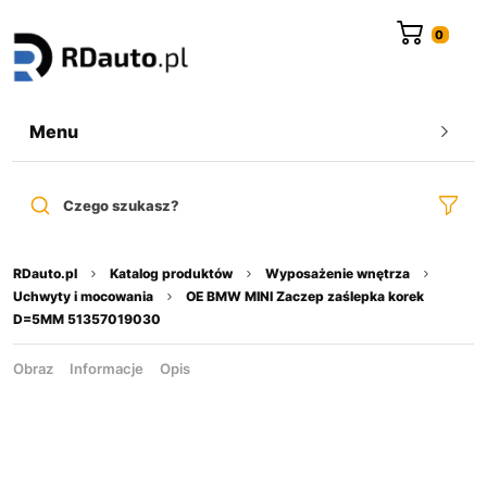
do
treści
Menu
Czego szukasz?
RDauto.pl
Katalog produktów
Wyposażenie wnętrza
Uchwyty i mocowania
OE BMW MINI Zaczep zaślepka korek
D=5MM 51357019030
Obraz
Informacje
Opis