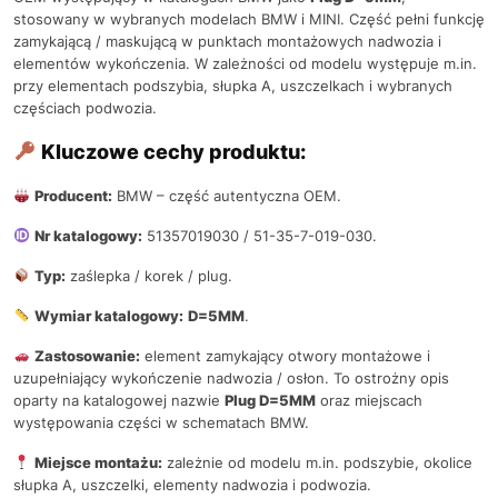
stosowany w wybranych modelach BMW i MINI. Część pełni funkcję
zamykającą / maskującą w punktach montażowych nadwozia i
elementów wykończenia. W zależności od modelu występuje m.in.
przy elementach podszybia, słupka A, uszczelkach i wybranych
częściach podwozia.
Kluczowe cechy produktu:
Producent:
BMW – część autentyczna OEM.
Nr katalogowy:
51357019030 / 51-35-7-019-030.
Typ:
zaślepka / korek / plug.
Wymiar katalogowy:
D=5MM
.
Zastosowanie:
element zamykający otwory montażowe i
uzupełniający wykończenie nadwozia / osłon. To ostrożny opis
oparty na katalogowej nazwie
Plug D=5MM
oraz miejscach
występowania części w schematach BMW.
Miejsce montażu:
zależnie od modelu m.in. podszybie, okolice
słupka A, uszczelki, elementy nadwozia i podwozia.