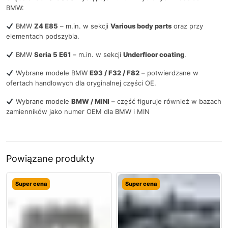
BMW:
BMW
Z4 E85
– m.in. w sekcji
Various body parts
oraz przy
elementach podszybia.
BMW
Seria 5 E61
– m.in. w sekcji
Underfloor coating
.
Wybrane modele BMW
E93 / F32 / F82
– potwierdzane w
ofertach handlowych dla oryginalnej części OE.
Wybrane modele
BMW / MINI
– część figuruje również w bazach
zamienników jako numer OEM dla BMW i MIN
Powiązane produkty
Super cena
Super cena