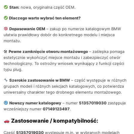
Stan:
nowa, oryginalna część OEM.
Dlaczego warto wybrać ten element?
Dopasowanie OEM
– zakup po numerze katalogowym BMW
ułatwia prawidłowy dobór do konkretnego modelu i miejsca
montażu.
🛠
Pewne zamknięcie otworu montażowego
– zaślepka pomaga
estetycznie wykończyć miejsce montażu i zabezpieczyć otwór
technologiczny. To ostrożny wniosek wynikający z funkcji części
typu plug.
Szerokie zastosowanie w BMW
– część występuje w różnych
grupach modeli i różnych sekcjach katalogowych, co potwierdza
uniwersalny charakter tego drobnego elementu montażowego.
Nowszy numer katalogowy
– numer
51357019030
zastępuje
wcześniejszy numer
07149123497
.
Zastosowanie / kompatybilność:
Część
51357019030
występuje m.in. w wybranych modelach