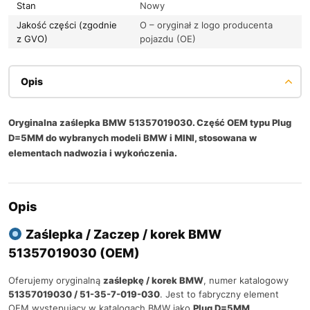
Stan
Nowy
Jakość części (zgodnie
O – oryginał z logo producenta
z GVO)
pojazdu (OE)
Opis
Oryginalna zaślepka BMW 51357019030. Część OEM typu Plug
D=5MM do wybranych modeli BMW i MINI, stosowana w
elementach nadwozia i wykończenia.
Opis
Zaślepka / Zaczep / korek BMW
51357019030 (OEM)
Oferujemy oryginalną
zaślepkę / korek BMW
, numer katalogowy
51357019030 / 51-35-7-019-030
. Jest to fabryczny element
OEM występujący w katalogach BMW jako
Plug D=5MM
,