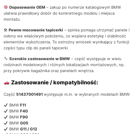
Dopasowanie OEM
– zakup po numerze katalogowym BMW
ułatwia prawidłowy dobór do konkretnego modelu i miejsca
montażu.
🛠
Pewne mocowanie tapicerki
– spinka pomaga utrzymać panele i
osłony we właściwym położeniu, co wspiera estetykę i stabilność
elementów wykończenia. To ostrożny wniosek wynikający z funkcji
części typu clip do paneli tapicerki.
Szerokie zastosowanie w BMW
– część występuje w wielu
rodzinach modelowych i różnych lokalizacjach montażowych, np.
przy pokrywie bagażnika oraz panelach wnętrza.
Zastosowanie / kompatybilność:
Część
51437001491
występuje m.in. w wybranych modelach BMW:
BMW
F11
BMW
F40
BMW
F90
BMW
G05
BMW
G11 / G12