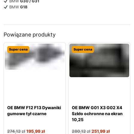
BMW
G30 / G31
BMW
G18
Powiązane produkty
Super cena
Super cena
OE BMW F12 F13 Dywaniki
OE BMW G01 X3 G02 X4
gumowe tył czarne
Szkło ochronne na ekran
10,25
274,12
zł
195,99
zł
280,12
zł
251,99
zł