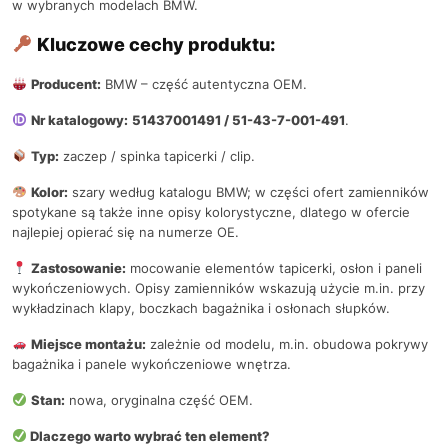
w wybranych modelach BMW.
Kluczowe cechy produktu:
Producent:
BMW – część autentyczna OEM.
Nr katalogowy:
51437001491 / 51-43-7-001-491
.
Typ:
zaczep / spinka tapicerki / clip.
Kolor:
szary według katalogu BMW; w części ofert zamienników
spotykane są także inne opisy kolorystyczne, dlatego w ofercie
najlepiej opierać się na numerze OE.
Zastosowanie:
mocowanie elementów tapicerki, osłon i paneli
wykończeniowych. Opisy zamienników wskazują użycie m.in. przy
wykładzinach klapy, boczkach bagażnika i osłonach słupków.
Miejsce montażu:
zależnie od modelu, m.in. obudowa pokrywy
bagażnika i panele wykończeniowe wnętrza.
Stan:
nowa, oryginalna część OEM.
Dlaczego warto wybrać ten element?