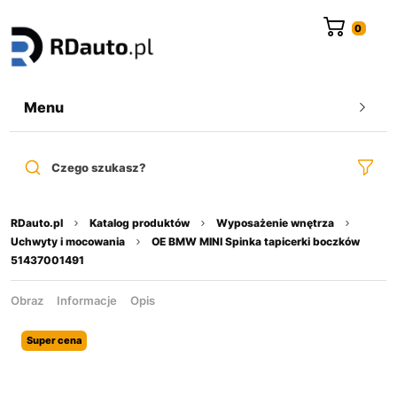
do
treści
Menu
Czego szukasz?
RDauto.pl
Katalog produktów
Wyposażenie wnętrza
Uchwyty i mocowania
OE BMW MINI Spinka tapicerki boczków
51437001491
Obraz
Informacje
Opis
Super cena