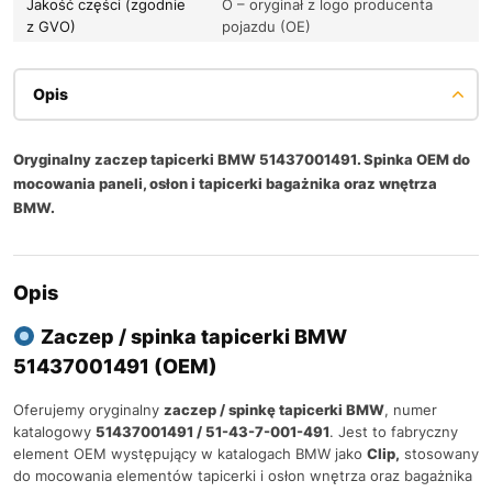
Jakość części (zgodnie
O – oryginał z logo producenta
z GVO)
pojazdu (OE)
Opis
Oryginalny zaczep tapicerki BMW 51437001491. Spinka OEM do
mocowania paneli, osłon i tapicerki bagażnika oraz wnętrza
BMW.
Opis
Zaczep / spinka tapicerki BMW
51437001491 (OEM)
Oferujemy oryginalny
zaczep / spinkę tapicerki BMW
, numer
katalogowy
51437001491 / 51-43-7-001-491
. Jest to fabryczny
element OEM występujący w katalogach BMW jako
Clip,
stosowany
do mocowania elementów tapicerki i osłon wnętrza oraz bagażnika