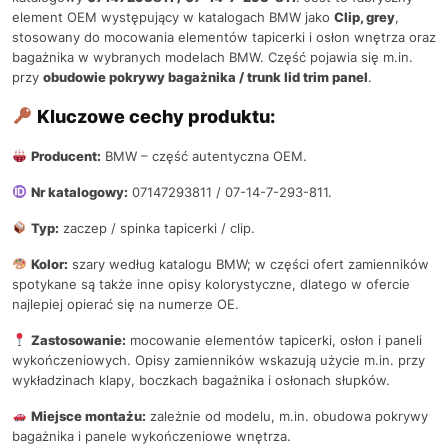
element OEM występujący w katalogach BMW jako
Clip, grey
,
stosowany do mocowania elementów tapicerki i osłon wnętrza oraz
bagażnika w wybranych modelach BMW. Część pojawia się m.in.
przy
obudowie pokrywy bagażnika / trunk lid trim panel
.
Kluczowe cechy produktu:
Producent:
BMW – część autentyczna OEM.
Nr katalogowy:
07147293811 / 07-14-7-293-811.
Typ:
zaczep / spinka tapicerki / clip.
Kolor:
szary według katalogu BMW; w części ofert zamienników
spotykane są także inne opisy kolorystyczne, dlatego w ofercie
najlepiej opierać się na numerze OE.
Zastosowanie:
mocowanie elementów tapicerki, osłon i paneli
wykończeniowych. Opisy zamienników wskazują użycie m.in. przy
wykładzinach klapy, boczkach bagażnika i osłonach słupków.
Miejsce montażu:
zależnie od modelu, m.in. obudowa pokrywy
bagażnika i panele wykończeniowe wnętrza.