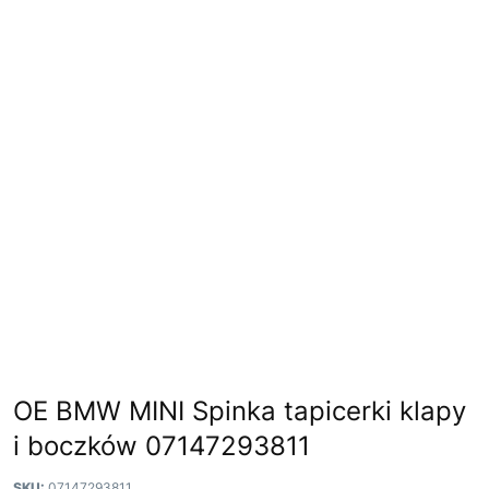
OE BMW MINI Spinka tapicerki klapy
i boczków 07147293811
SKU:
07147293811