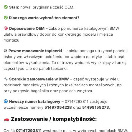
Stan:
nowa, oryginalna część OEM.
Dlaczego warto wybrać ten element?
Dopasowanie OEM
– zakup po numerze katalogowym BMW
ułatwia prawidłowy dobór do konkretnego modelu i miejsca
montażu.
🛠
Pewne mocowanie tapicerki
– spinka pomaga utrzymać panele i
osłony we właściwym położeniu, co wspiera estetykę i stabilność
elementów wykończenia. To ostrożny wniosek wynikający z funkcji
części typu clip do paneli tapicerki.
Szerokie zastosowanie w BMW
– część występuje w wielu
rodzinach modelowych i różnych lokalizacjach montażowych, np.
przy pokrywie bagażnika oraz panelach wnętrza.
Nowszy numer katalogowy
– 07147293811 zastępuje
wcześniejsze numery
51497054228
oraz
51498158273
.
Zastosowanie / kompatybilność:
Część
07147293811
występuje m.in. w wybranych modelach BMW: