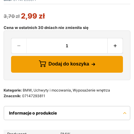
2,99
zł
3,70
zł
Cena w ostatnich 30 dniach nie zmieniła się
Dodaj do koszyka
Kategorie:
BMW
,
Uchwyty i mocowania
,
Wyposażenie wnętrza
Znacznik:
07147293811
Informacje o produkcie
Producent
BMW