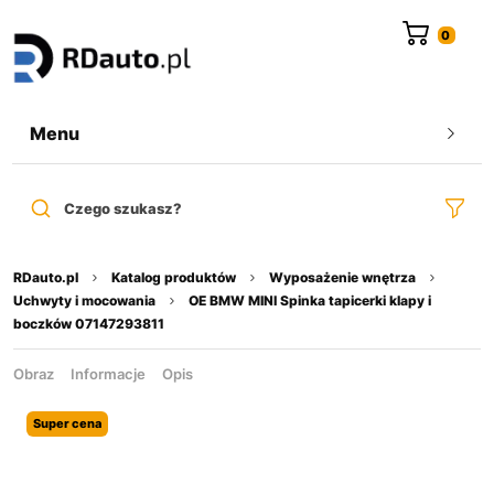
do
treści
Menu
Czego szukasz?
RDauto.pl
Katalog produktów
Wyposażenie wnętrza
Uchwyty i mocowania
OE BMW MINI Spinka tapicerki klapy i
boczków 07147293811
Obraz
Informacje
Opis
Super cena