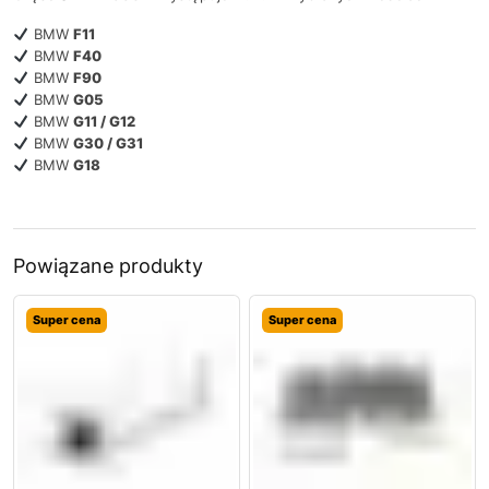
BMW
F11
BMW
F40
BMW
F90
BMW
G05
BMW
G11 / G12
BMW
G30 / G31
BMW
G18
Powiązane produkty
Super cena
Super cena