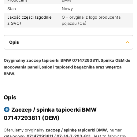
Stan
Nowy
Jakość części (zgodnie
O – oryginał z logo producenta
z GVO)
pojazdu (OE)
Opis
Oryginalny zaczep tapicerki BMW 07147293811. Spinka OEM do
mocowania paneli, osłon i tapicerki bagażnika oraz wnętrza
BMW.
Opis
Zaczep / spinka tapicerki BMW
07147293811 (OEM)
Oferujemy oryginalny
zaczep / spinkę tapicerki BMW
, numer
katalogowy
07147293811 / 07-14-7-293-811
. Jest to fabryczny