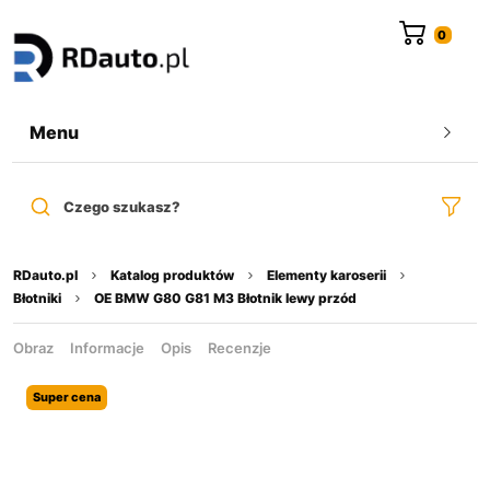
do
treści
Menu
Czego szukasz?
RDauto.pl
Katalog produktów
Elementy karoserii
Błotniki
OE BMW G80 G81 M3 Błotnik lewy przód
Obraz
Informacje
Opis
Recenzje
Super cena