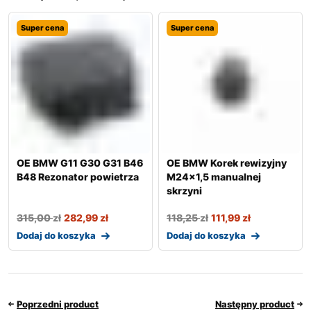
Super cena
Super cena
OE BMW G11 G30 G31 B46
OE BMW Korek rewizyjny
B48 Rezonator powietrza
M24x1,5 manualnej
skrzyni
315,00
zł
282,99
zł
118,25
zł
111,99
zł
Dodaj do koszyka
Dodaj do koszyka
Poprzedni product
Następny product