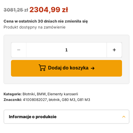
2304,99
zł
3081,25
zł
Cena w ostatnich 30 dniach nie zmieniła się
Produkt dostępny na zamówienie
Dodaj do koszyka
Kategorie:
Błotniki
,
BMW
,
Elementy karoserii
Znaczniki:
41008082027
,
błotnik
,
G80 M3
,
G81 M3
Informacje o produkcie