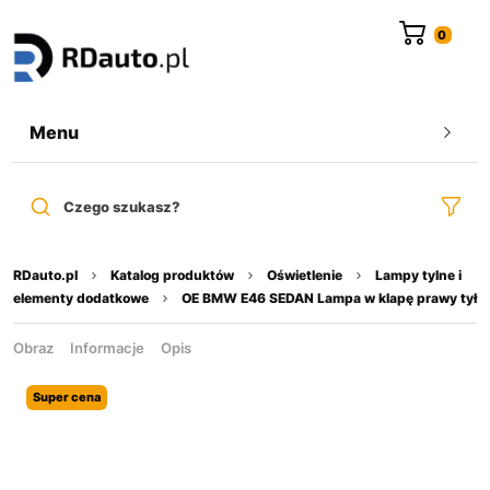
do
treści
Menu
Czego szukasz?
RDauto.pl
Katalog produktów
Oświetlenie
Lampy tylne i
elementy dodatkowe
OE BMW E46 SEDAN Lampa w klapę prawy tył
Obraz
Informacje
Opis
Super cena