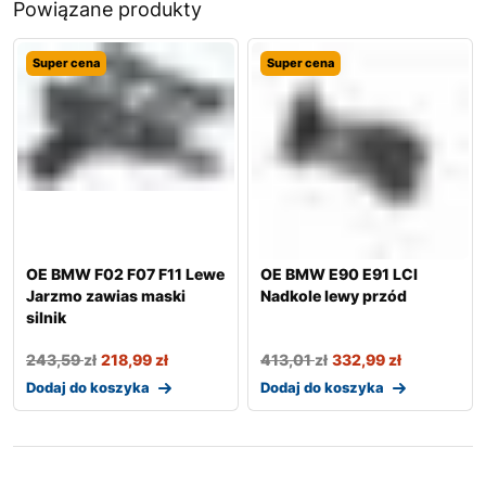
Powiązane produkty
Super cena
Super cena
OE BMW F02 F07 F11 Lewe
OE BMW E90 E91 LCI
Jarzmo zawias maski
Nadkole lewy przód
silnik
243,59
zł
218,99
zł
413,01
zł
332,99
zł
Dodaj do koszyka
Dodaj do koszyka