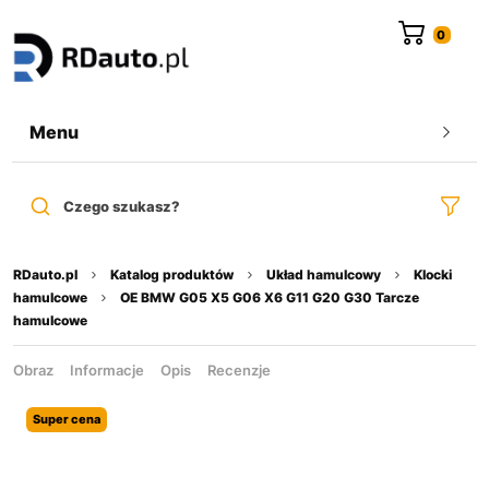
do
treści
Menu
Czego szukasz?
RDauto.pl
Katalog produktów
Układ hamulcowy
Klocki
hamulcowe
OE BMW G05 X5 G06 X6 G11 G20 G30 Tarcze
hamulcowe
Obraz
Informacje
Opis
Recenzje
Super cena