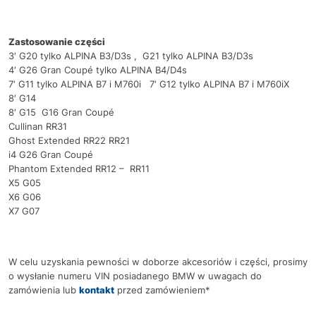
Zastosowanie części
3′ G20 tylko ALPINA B3/D3s , G21 tylko ALPINA B3/D3s
4′ G26 Gran Coupé tylko ALPINA B4/D4s
7′ G11 tylko ALPINA B7 i M760i 7′ G12 tylko ALPINA B7 i M760iX
8′ G14
8′ G15 G16 Gran Coupé
Cullinan RR31
Ghost Extended RR22 RR21
i4 G26 Gran Coupé
Phantom Extended RR12 – RR11
X5 G05
X6 G06
X7 G07
W celu uzyskania pewności w doborze akcesoriów i części, prosimy
o wysłanie numeru VIN posiadanego BMW w uwagach do
zamówienia lub
kontakt
przed zamówieniem*