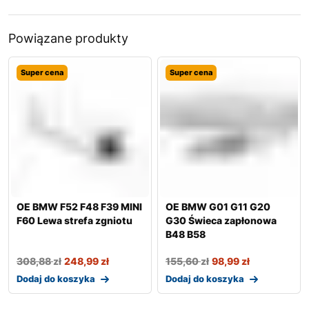
Powiązane produkty
Super cena
Super cena
OE BMW F52 F48 F39 MINI
OE BMW G01 G11 G20
F60 Lewa strefa zgniotu
G30 Świeca zapłonowa
B48 B58
308,88
zł
248,99
zł
155,60
zł
98,99
zł
Dodaj do koszyka
Dodaj do koszyka