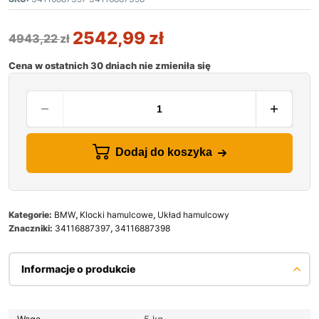
2542,99
zł
4943,22
zł
Cena w ostatnich 30 dniach nie zmieniła się
Dodaj do koszyka
Kategorie:
BMW
,
Klocki hamulcowe
,
Układ hamulcowy
Znaczniki:
34116887397
,
34116887398
Informacje o produkcie
Waga
5 kg