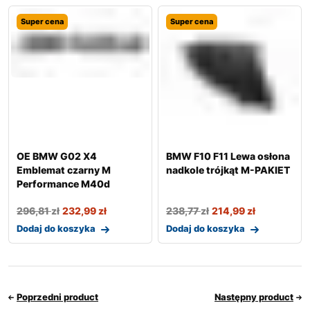
Super cena
Super cena
OE BMW G02 X4
BMW F10 F11 Lewa osłona
Emblemat czarny M
nadkole trójkąt M-PAKIET
Performance M40d
296,81
zł
232,99
zł
238,77
zł
214,99
zł
Dodaj do koszyka
Dodaj do koszyka
Poprzedni product
Następny product