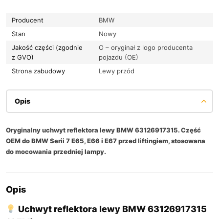
Producent
BMW
Stan
Nowy
Jakość części (zgodnie
O – oryginał z logo producenta
z GVO)
pojazdu (OE)
Strona zabudowy
Lewy przód
Opis
Oryginalny uchwyt reflektora lewy BMW 63126917315. Część
OEM do BMW Serii 7 E65, E66 i E67 przed liftingiem, stosowana
do mocowania przedniej lampy.
Opis
Uchwyt reflektora lewy BMW 63126917315