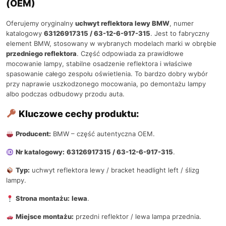
(OEM)
Oferujemy oryginalny
uchwyt reflektora lewy BMW
, numer
katalogowy
63126917315 / 63-12-6-917-315
. Jest to fabryczny
element BMW, stosowany w wybranych modelach marki w obrębie
przedniego reflektora
. Część odpowiada za prawidłowe
mocowanie lampy, stabilne osadzenie reflektora i właściwe
spasowanie całego zespołu oświetlenia. To bardzo dobry wybór
przy naprawie uszkodzonego mocowania, po demontażu lampy
albo podczas odbudowy przodu auta.
Kluczowe cechy produktu:
Producent:
BMW – część autentyczna OEM.
Nr katalogowy:
63126917315 / 63-12-6-917-315
.
Typ:
uchwyt reflektora lewy / bracket headlight left / ślizg
lampy.
Strona montażu:
lewa
.
Miejsce montażu:
przedni reflektor / lewa lampa przednia.