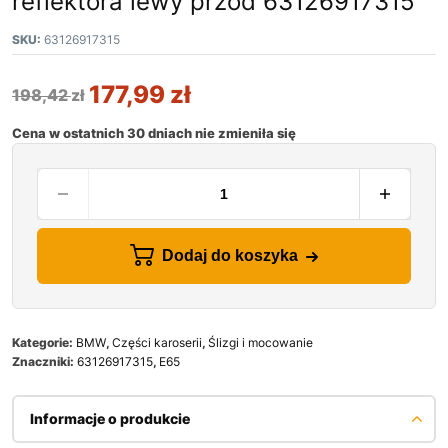
reflektora lewy przód 63126917315
SKU:
63126917315
177,99
zł
198,42
zł
Cena w ostatnich 30 dniach nie zmieniła się
Dodaj do koszyka
Kategorie:
BMW
,
Części karoserii
,
Ślizgi i mocowanie
Znaczniki:
63126917315
,
E65
Informacje o produkcie