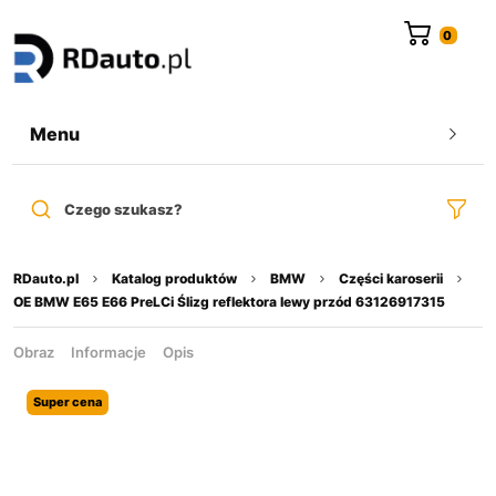
do
treści
Menu
Czego szukasz?
RDauto.pl
Katalog produktów
BMW
Części karoserii
OE BMW E65 E66 PreLCi Ślizg reflektora lewy przód 63126917315
Obraz
Informacje
Opis
Super cena