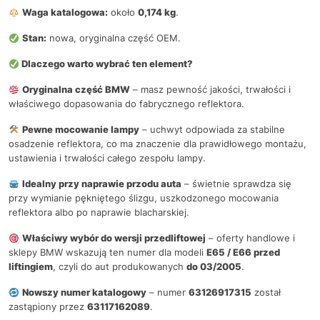
Waga katalogowa:
około
0,174 kg
.
Stan:
nowa, oryginalna część OEM.
Dlaczego warto wybrać ten element?
Oryginalna część BMW
– masz pewność jakości, trwałości i
właściwego dopasowania do fabrycznego reflektora.
Pewne mocowanie lampy
– uchwyt odpowiada za stabilne
osadzenie reflektora, co ma znaczenie dla prawidłowego montażu,
ustawienia i trwałości całego zespołu lampy.
Idealny przy naprawie przodu auta
– świetnie sprawdza się
przy wymianie pękniętego ślizgu, uszkodzonego mocowania
reflektora albo po naprawie blacharskiej.
Właściwy wybór do wersji przedliftowej
– oferty handlowe i
sklepy BMW wskazują ten numer dla modeli
E65 / E66 przed
liftingiem
, czyli do aut produkowanych
do 03/2005
.
Nowszy numer katalogowy
– numer
63126917315
został
zastąpiony przez
63117162089
.