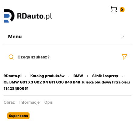
do
treści
Menu
Czego szukasz?
RDauto.pl
Katalog produktów
BMW
Silnik i osprzęt
OE BMW G01 X3 G02 X4 G11 G30 B46 B48 Tulejka obudowy filtra oleju
11428490951
Obraz
Informacje
Opis
Super cena