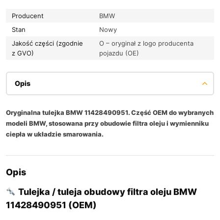
Producent
BMW
Stan
Nowy
Jakość części (zgodnie
O – oryginał z logo producenta
z GVO)
pojazdu (OE)
Opis
Oryginalna tulejka BMW 11428490951. Część OEM do wybranych
modeli BMW, stosowana przy obudowie filtra oleju i wymienniku
ciepła w układzie smarowania.
Opis
Tulejka / tuleja obudowy filtra oleju BMW
11428490951 (OEM)