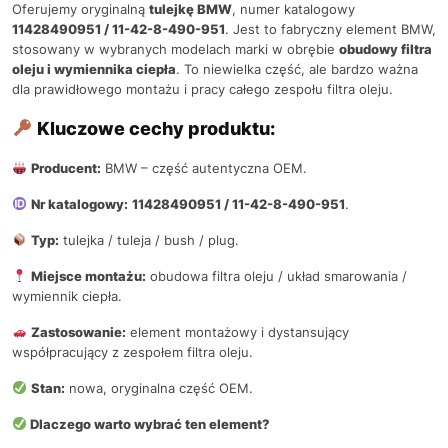
Oferujemy oryginalną
tulejkę BMW
, numer katalogowy
11428490951 / 11-42-8-490-951
. Jest to fabryczny element BMW,
stosowany w wybranych modelach marki w obrębie
obudowy filtra
oleju i wymiennika ciepła
. To niewielka część, ale bardzo ważna
dla prawidłowego montażu i pracy całego zespołu filtra oleju.
Kluczowe cechy produktu:
Producent:
BMW – część autentyczna OEM.
Nr katalogowy:
11428490951 / 11-42-8-490-951
.
Typ:
tulejka / tuleja / bush / plug.
Miejsce montażu:
obudowa filtra oleju / układ smarowania /
wymiennik ciepła.
Zastosowanie:
element montażowy i dystansujący
współpracujący z zespołem filtra oleju.
Stan:
nowa, oryginalna część OEM.
Dlaczego warto wybrać ten element?