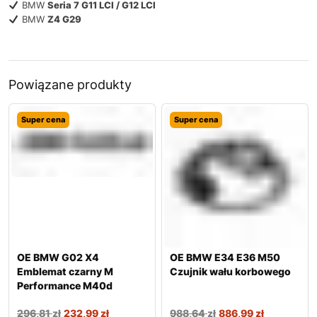
BMW
Seria 7 G11 LCI / G12 LCI
BMW
Z4 G29
Powiązane produkty
Super cena
Super cena
OE BMW G02 X4
OE BMW E34 E36 M50
Emblemat czarny M
Czujnik wału korbowego
Performance M40d
296,81
zł
232,99
zł
988,64
zł
886,99
zł