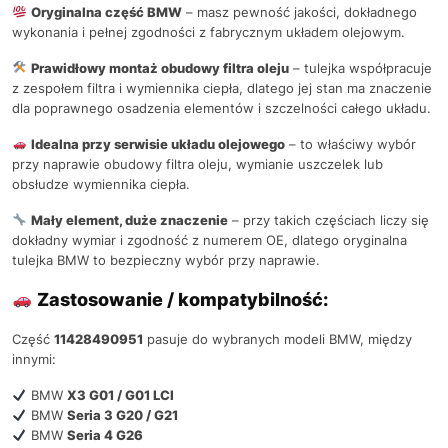
Oryginalna część BMW
– masz pewność jakości, dokładnego
wykonania i pełnej zgodności z fabrycznym układem olejowym.
Prawidłowy montaż obudowy filtra oleju
– tulejka współpracuje
z zespołem filtra i wymiennika ciepła, dlatego jej stan ma znaczenie
dla poprawnego osadzenia elementów i szczelności całego układu.
Idealna przy serwisie układu olejowego
– to właściwy wybór
przy naprawie obudowy filtra oleju, wymianie uszczelek lub
obsłudze wymiennika ciepła.
Mały element, duże znaczenie
– przy takich częściach liczy się
dokładny wymiar i zgodność z numerem OE, dlatego oryginalna
tulejka BMW to bezpieczny wybór przy naprawie.
Zastosowanie / kompatybilność:
Część
11428490951
pasuje do wybranych modeli BMW, między
innymi:
BMW
X3 G01 / G01 LCI
BMW
Seria 3 G20 / G21
BMW
Seria 4 G26