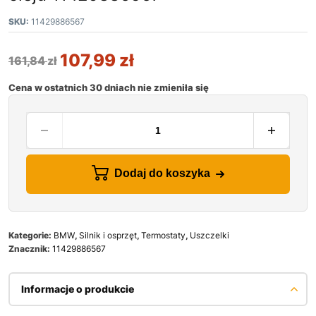
SKU:
11429886567
107,99
zł
161,84
zł
Cena w ostatnich 30 dniach nie zmieniła się
Dodaj do koszyka
Kategorie:
BMW
,
Silnik i osprzęt
,
Termostaty
,
Uszczelki
Znacznik:
11429886567
Informacje o produkcie