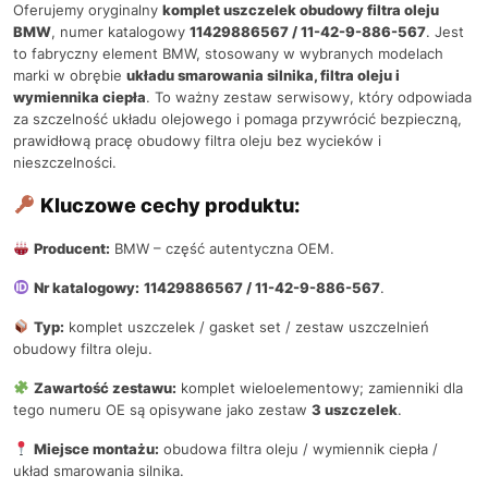
Oferujemy oryginalny
komplet uszczelek obudowy filtra oleju
BMW
, numer katalogowy
11429886567 / 11-42-9-886-567
. Jest
to fabryczny element BMW, stosowany w wybranych modelach
marki w obrębie
układu smarowania silnika, filtra oleju i
wymiennika ciepła
. To ważny zestaw serwisowy, który odpowiada
za szczelność układu olejowego i pomaga przywrócić bezpieczną,
prawidłową pracę obudowy filtra oleju bez wycieków i
nieszczelności.
Kluczowe cechy produktu:
Producent:
BMW – część autentyczna OEM.
Nr katalogowy:
11429886567 / 11-42-9-886-567
.
Typ:
komplet uszczelek / gasket set / zestaw uszczelnień
obudowy filtra oleju.
Zawartość zestawu:
komplet wieloelementowy; zamienniki dla
tego numeru OE są opisywane jako zestaw
3 uszczelek
.
Miejsce montażu:
obudowa filtra oleju / wymiennik ciepła /
układ smarowania silnika.