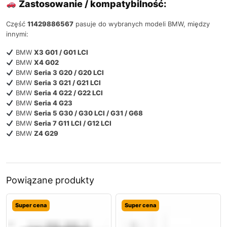
Zastosowanie / kompatybilność:
Część
11429886567
pasuje do wybranych modeli BMW, między
innymi:
BMW
X3 G01 / G01 LCI
BMW
X4 G02
BMW
Seria 3 G20 / G20 LCI
BMW
Seria 3 G21 / G21 LCI
BMW
Seria 4 G22 / G22 LCI
BMW
Seria 4 G23
BMW
Seria 5 G30 / G30 LCI / G31 / G68
BMW
Seria 7 G11 LCI / G12 LCI
BMW
Z4 G29
Powiązane produkty
Super cena
Super cena