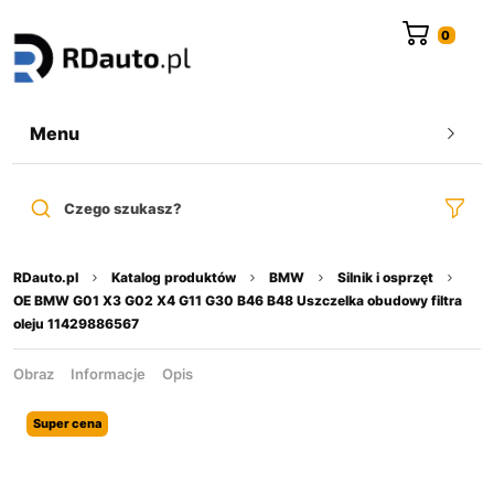
do
treści
Menu
Czego szukasz?
RDauto.pl
Katalog produktów
BMW
Silnik i osprzęt
OE BMW G01 X3 G02 X4 G11 G30 B46 B48 Uszczelka obudowy filtra
oleju 11429886567
Obraz
Informacje
Opis
Super cena