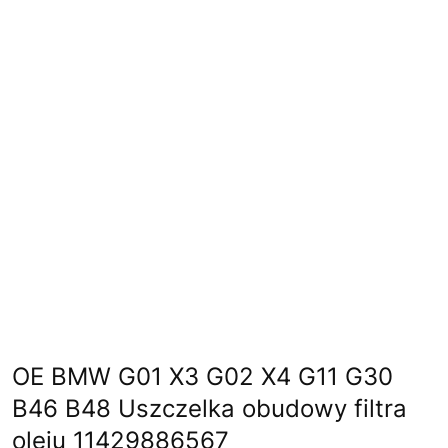
OE BMW G01 X3 G02 X4 G11 G30
B46 B48 Uszczelka obudowy filtra
oleju 11429886567