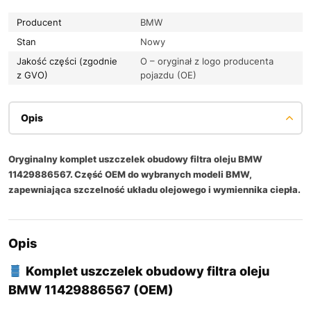
Producent
BMW
Stan
Nowy
Jakość części (zgodnie
O – oryginał z logo producenta
z GVO)
pojazdu (OE)
Opis
Oryginalny komplet uszczelek obudowy filtra oleju BMW
11429886567. Część OEM do wybranych modeli BMW,
zapewniająca szczelność układu olejowego i wymiennika ciepła.
Opis
Komplet uszczelek obudowy filtra oleju
BMW 11429886567 (OEM)