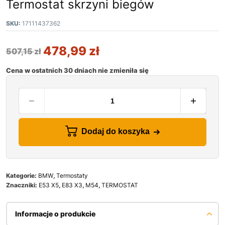
Termostat skrzyni biegów
SKU:
17111437362
478,99
zł
507,15
zł
Cena w ostatnich 30 dniach nie zmieniła się
Dodaj do koszyka
Kategorie:
BMW
,
Termostaty
Znaczniki:
E53 X5
,
E83 X3
,
M54
,
TERMOSTAT
Informacje o produkcie