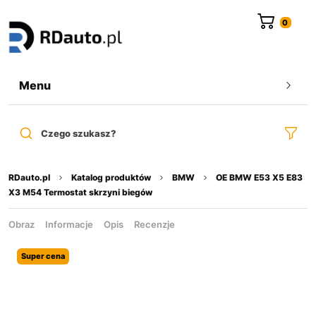
do
treści
Menu
Czego szukasz?
RDauto.pl
Katalog produktów
BMW
OE BMW E53 X5 E83
X3 M54 Termostat skrzyni biegów
Obraz
Informacje
Opis
Recenzje
Super cena