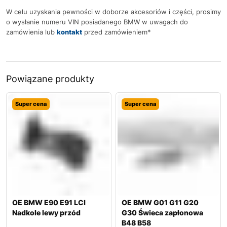
W celu uzyskania pewności w doborze akcesoriów i części, prosimy
o wysłanie numeru VIN posiadanego BMW w uwagach do
zamówienia lub
kontakt
przed zamówieniem*
Powiązane produkty
Super cena
Super cena
OE BMW E90 E91 LCI
OE BMW G01 G11 G20
Nadkole lewy przód
G30 Świeca zapłonowa
B48 B58