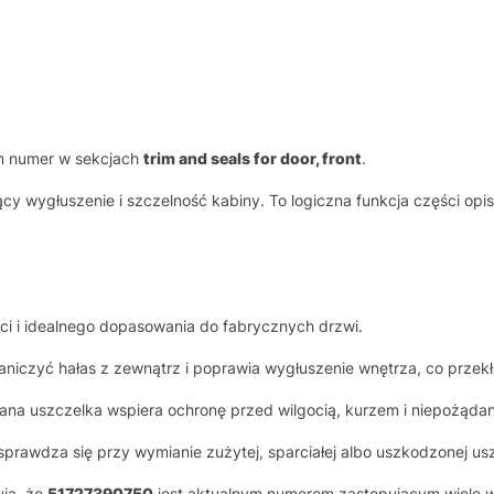
n numer w sekcjach
trim and seals for door, front
.
cy wygłuszenie i szczelność kabiny. To logiczna funkcja części opi
ci i idealnego dopasowania do fabrycznych drzwi.
iczyć hałas z zewnątrz i poprawia wygłuszenie wnętrza, co przekła
na uszczelka wspiera ochronę przed wilgocią, kurzem i niepożąd
sprawdza się przy wymianie zużytej, sparciałej albo uszkodzonej usz
ją, że
51727390750
jest aktualnym numerem zastępującym wiele 