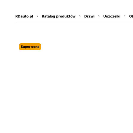
do
treści
RDauto.pl
Katalog produktów
Drzwi
Uszczelki
O
Super cena