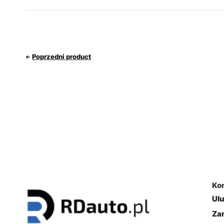
Poprzedni product
Ko
Ul
Za