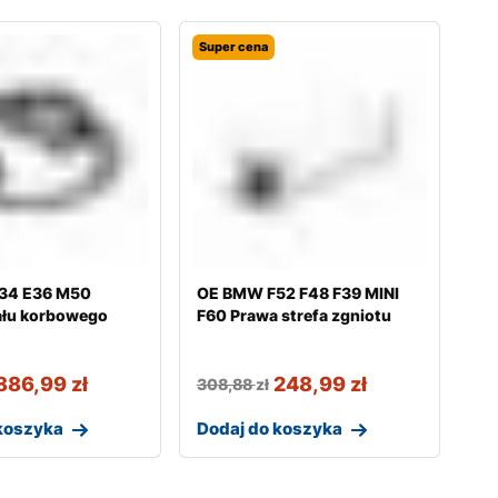
Super cena
34 E36 M50
OE BMW F52 F48 F39 MINI
ału korbowego
F60 Prawa strefa zgniotu
886,99
zł
248,99
zł
308,88
zł
koszyka
Dodaj do koszyka