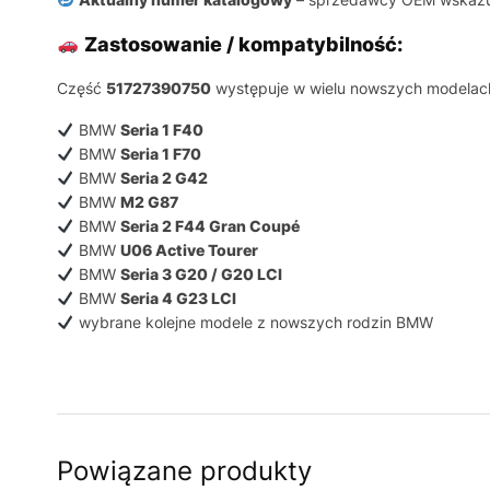
Zastosowanie / kompatybilność:
Część
51727390750
występuje w wielu nowszych modelac
BMW
Seria 1 F40
BMW
Seria 1 F70
BMW
Seria 2 G42
BMW
M2 G87
BMW
Seria 2 F44 Gran Coupé
BMW
U06 Active Tourer
BMW
Seria 3 G20 / G20 LCI
BMW
Seria 4 G23 LCI
wybrane kolejne modele z nowszych rodzin BMW
Powiązane produkty