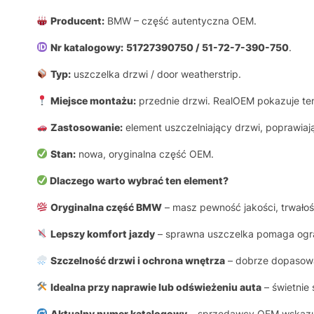
Producent:
BMW – część autentyczna OEM.
Nr katalogowy:
51727390750 / 51-72-7-390-750
.
Typ:
uszczelka drzwi / door weatherstrip.
Miejsce montażu:
przednie drzwi. RealOEM pokazuje te
Zastosowanie:
element uszczelniający drzwi, poprawiają
Stan:
nowa, oryginalna część OEM.
Dlaczego warto wybrać ten element?
Oryginalna część BMW
– masz pewność jakości, trwałoś
Lepszy komfort jazdy
– sprawna uszczelka pomaga ogran
Szczelność drzwi i ochrona wnętrza
– dobrze dopasowa
Idealna przy naprawie lub odświeżeniu auta
– świetnie 
Aktualny numer katalogowy
– sprzedawcy OEM wskazu