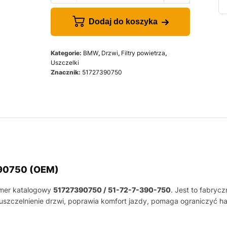
Dodaj do koszyka
Kategorie:
BMW
,
Drzwi
,
Filtry powietrza
,
Uszczelki
Znacznik:
51727390750
390750 (OEM)
umer katalogowy
51727390750 / 51-72-7-390-750
. Jest to fabry
szczelnienie drzwi, poprawia komfort jazdy, pomaga ograniczyć hał