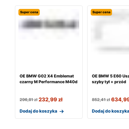
Super cena
Super cena
OE BMW G02 X4 Emblemat
OE BMW 5 E60 Usz
czarny M Performance M40d
szyby tył + przód
232,99
zł
634,9
296,81
zł
852,41
zł
Dodaj do koszyka
Dodaj do koszyk