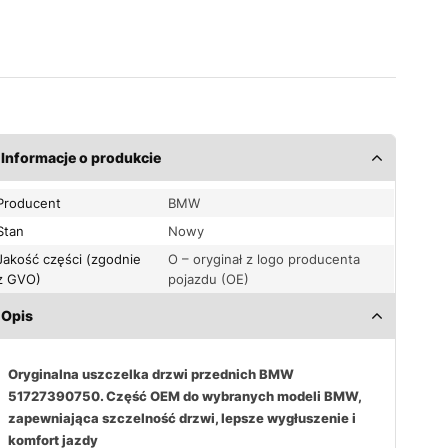
Informacje o produkcie
Producent
BMW
Stan
Nowy
Jakość części (zgodnie
O – oryginał z logo producenta
z GVO)
pojazdu (OE)
Opis
Oryginalna uszczelka drzwi przednich BMW
51727390750. Część OEM do wybranych modeli BMW,
zapewniająca szczelność drzwi, lepsze wygłuszenie i
komfort jazdy