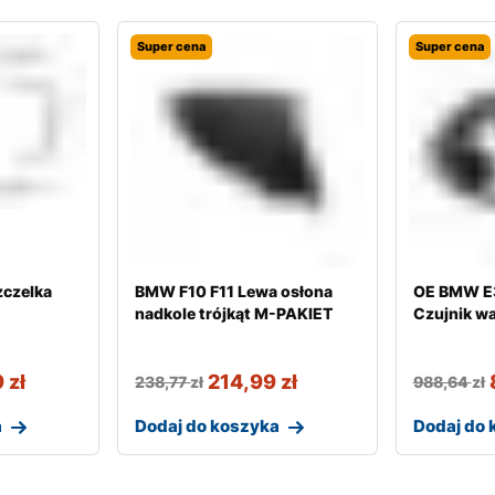
Super cena
Super cena
czelka
BMW F10 F11 Lewa osłona
OE BMW E
nadkole trójkąt M-PAKIET
Czujnik w
9
zł
214,99
zł
238,77
zł
988,64
zł
a
Dodaj do koszyka
Dodaj do 