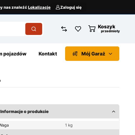
aby nas znaleźć
Lokalizacje
Zaloguj się
Koszyk
przedmioty
 pojazdów
Kontakt
Mój Garaż
m
Informacje o produkcie
Waga
1 kg