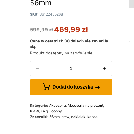
56mm
SKU:
36122455268
469,99
zł
599,99
zł
Cena w ostatnich 30 dniach nie zmieniła
się
Produkt dostępny na zamówienie
Dodaj do koszyka
Kategorie:
Akcesoria
,
Akcesoria na prezent
,
BMW
,
Felgi i opony
Znaczniki:
56mm
,
bmw
,
dekielek
,
kapsel