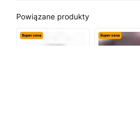
Powiązane produkty
Super cena
Super cena
OE BMW E34 E36 M50
OE BMW F46 Dywa
Czujnik wału korbowego
gumowe tylne
886,99
zł
322,9
988,64
zł
379,31
zł