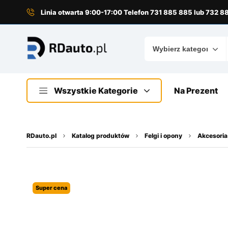
do
treści
Linia otwarta 9:00-17:00 Telefon 731 885 885 lub 732 
Wszystkie Kategorie
Na Prezent
RDauto.pl
Katalog produktów
Felgi i opony
Akcesoria
Super cena