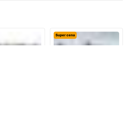
Super cena
02 X4 Emblemat
OE BMW 2 F45 3 F31
Performance M40d
Bagażnik belki dachowe
232,99
zł
1142,99
zł
1460,88
zł