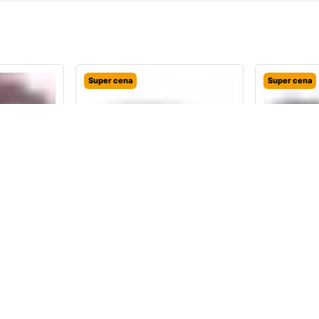
Super cena
Super cena
niki
BMW F10 F11 Lewa osłona
OE BMW G
nadkole trójkąt M-PAKIET
czarny M 
9
zł
214,99
zł
238,77
zł
296,81
zł