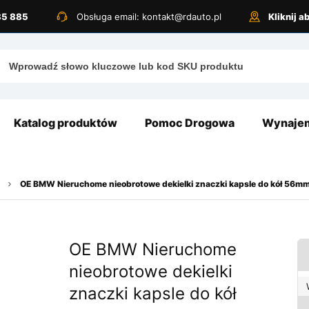
885 885
Obsługa email: kontakt@rdauto.pl
Kliknij 
Katalog produktów
Pomoc Drogowa
Wynajem
OE BMW Nieruchome nieobrotowe dekielki znaczki kapsle do kół 56m
OE BMW Nieruchome
nieobrotowe dekielki
znaczki kapsle do kół