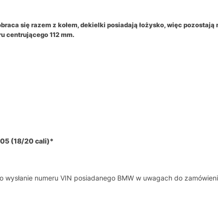
 obraca się razem z kołem, dekielki posiadają łożysko, więc pozosta
ru centrującego 112 mm.
5 (18/20 cali)*
y o wysłanie numeru VIN posiadanego BMW w uwagach do zamówieni