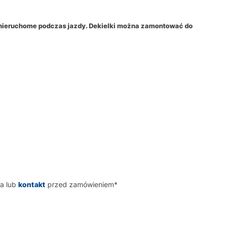
ją nieruchome podczas jazdy. Dekielki można zamontować do
a lub
kontakt
przed zamówieniem*