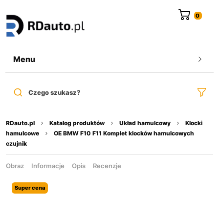
do
treści
Menu
Czego szukasz?
RDauto.pl
Katalog produktów
Układ hamulcowy
Klocki
hamulcowe
OE BMW F10 F11 Komplet klocków hamulcowych
czujnik
Obraz
Informacje
Opis
Recenzje
Super cena