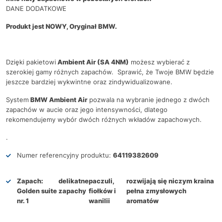
DANE DODATKOWE
Produkt jest NOWY, Oryginał BMW.
Dzięki pakietowi
Ambient Air (SA 4NM)
możesz wybierać z
szerokiej gamy różnych zapachów. Sprawić, że Twoje BMW będzie
jeszcze bardziej wykwintne oraz zindywidualizowane.
System
BMW Ambient Air
pozwala na wybranie jednego z dwóch
zapachów w aucie oraz jego intensywności, dlatego
rekomendujemy wybór dwóch różnych wkładów zapachowych.
.
Numer referencyjny produktu:
64119382609
Zapach:
delikatne
paczuli,
rozwijają się niczym kraina
Golden suite
zapachy
fiołków i
pełna zmysłowych
nr. 1
wanilii
aromatów