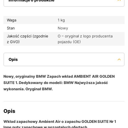
Waga
1 kg
Stan
Nowy
Jakość części (zgodnie
O – oryginał z logo producenta
z GVO)
pojazdu (OE)
Opis
Nowy, oryginalny BMW Zapach wkład AMBIENT AIR GOLDEN
SUITE 1. Dedykowany do modeli: BMW Najwyższa jakość
wykonania. Oryginał BMW.
Opis
Wkład zapachowy
Ambient Air
o zapachu
GOLDEN SUITE Nr 1
Inne nuty zapachowe w pozostałych ofertach