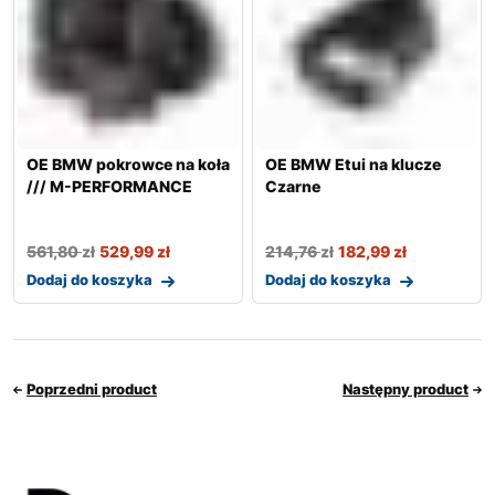
OE BMW pokrowce na koła
OE BMW Etui na klucze
/// M-PERFORMANCE
Czarne
561,80
zł
529,99
zł
214,76
zł
182,99
zł
Dodaj do koszyka
Dodaj do koszyka
Poprzedni product
Następny product