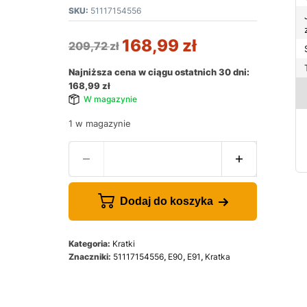
SKU:
51117154556
168,99
zł
209,72
zł
Najniższa cena w ciągu ostatnich 30 dni:
168,99
zł
W magazynie
1 w magazynie
Dodaj do koszyka
Kategoria:
Kratki
Znaczniki:
51117154556
,
E90
,
E91
,
Kratka