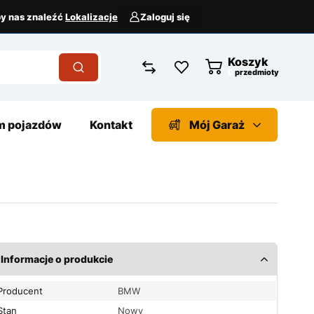
aby nas znaleźć
Lokalizacje
Zaloguj się
Koszyk
przedmioty
 pojazdów
Kontakt
Mój Garaż
Informacje o produkcie
Producent
BMW
Stan
Nowy