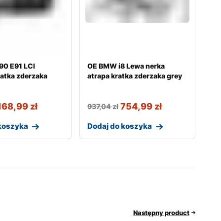
0 E91 LCI
OE BMW i8 Lewa nerka
atka zderzaka
atrapa kratka zderzaka grey
168,99
zł
754,99
zł
937,04
zł
koszyka
Dodaj do koszyka
Następny product