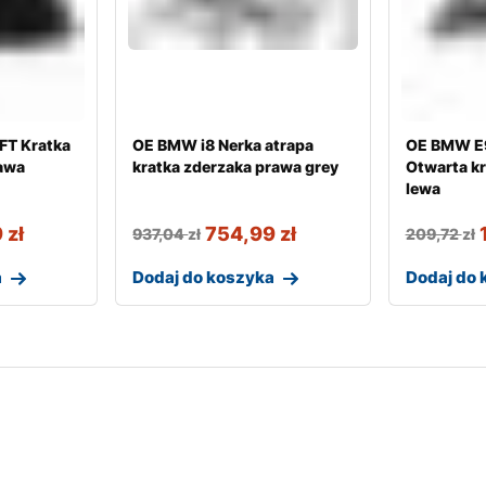
FT Kratka
OE BMW i8 Nerka atrapa
OE BMW E9
rawa
kratka zderzaka prawa grey
Otwarta kr
lewa
9
zł
754,99
zł
937,04
zł
209,72
zł
a
Dodaj do koszyka
Dodaj do 