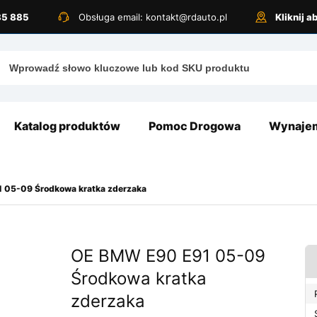
885 885
Obsługa email: kontakt@rdauto.pl
Kliknij 
Katalog produktów
Pomoc Drogowa
Wynajem
 05-09 Środkowa kratka zderzaka
OE BMW E90 E91 05-09
Środkowa kratka
zderzaka