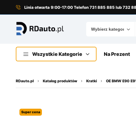
do
treści
Linia otwarta 9:00-17:00 Telefon 731 885 885 lub 732 
Wszystkie Kategorie
Na Prezent
RDauto.pl
Katalog produktów
Kratki
OE BMW E90 E91
Super cena