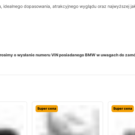
u, idealnego dopasowania, atrakcyjnego wyglądu oraz najwyższej ja
 prosimy o wysłanie numeru VIN posiadanego BMW w uwagach do zam
Super cena
Super cena