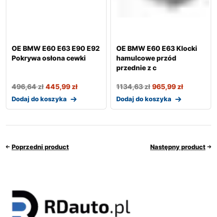
OE BMW E60 E63 E90 E92
OE BMW E60 E63 Klocki
Pokrywa osłona cewki
hamulcowe przód
przednie z c
496,64
zł
445,99
zł
1134,63
zł
965,99
zł
Dodaj do koszyka
Dodaj do koszyka
Poprzedni product
Następny product