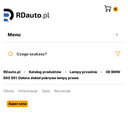
do
treści
Menu
Czego szukasz?
RDauto.pl
Katalog produktów
Lampy przednie
OE BMW
E60 E61 Osłona dekiel pokrywa lampy prawa
Obraz
Informacje
Opis
Recenzje
Super cena