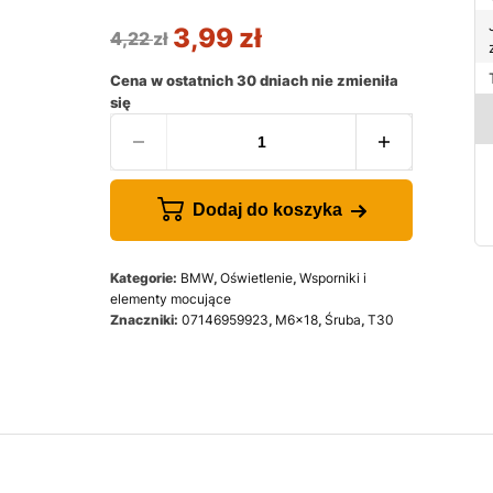
3,99
zł
4,22
zł
Cena w ostatnich 30 dniach nie zmieniła
się
Dodaj do koszyka
Kategorie:
BMW
,
Oświetlenie
,
Wsporniki i
elementy mocujące
Znaczniki:
07146959923
,
M6x18
,
Śruba
,
T30