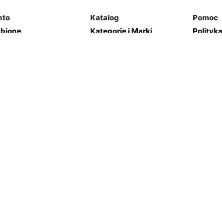
nto
Katalog
Pomoc
ubione
Kategorie i Marki
Polityk
mówienia
Mapa Strony
Regulam
j Garaż
Kontakt
res
Zwroty
Opcje płatności