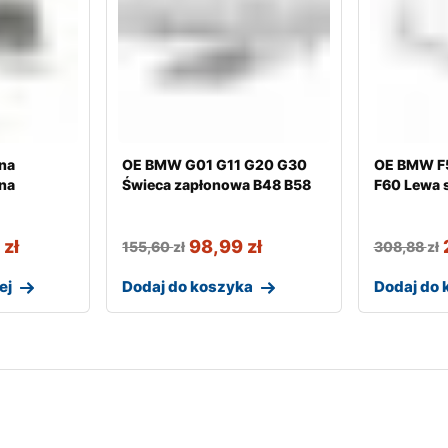
na
OE BMW G01 G11 G20 G30
OE BMW F5
lna
Świeca zapłonowa B48 B58
F60 Lewa s
9
zł
98,99
zł
155,60
zł
308,88
zł
ej
Dodaj do koszyka
Dodaj do 