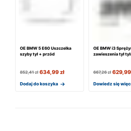
OE BMW 5 E60 Uszczelka
OE BMW i3 Spręży
szyby tył + przód
zawieszenia tył ty
634,99
zł
629,9
852,41
zł
667,26
zł
Dodaj do koszyka
Dowiedz się więc