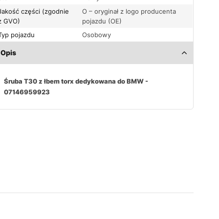
Jakość części (zgodnie
O – oryginał z logo producenta
z GVO)
pojazdu (OE)
Typ pojazdu
Osobowy
Opis
Śruba T30 z łbem torx dedykowana do BMW -
07146959923