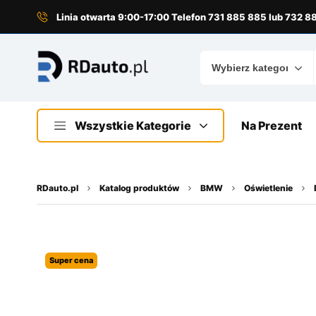
do
treści
Linia otwarta 9:00-17:00 Telefon 731 885 885 lub 732 
Wszystkie Kategorie
Na Prezent
RDauto.pl
Katalog produktów
BMW
Oświetlenie
Super cena