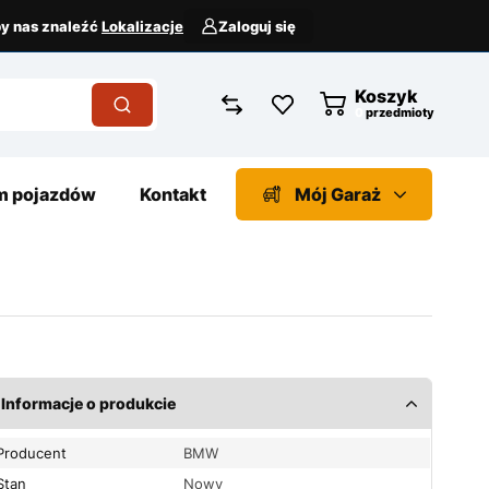
aby nas znaleźć
Lokalizacje
Zaloguj się
Koszyk
przedmioty
 pojazdów
Kontakt
Mój Garaż
Informacje o produkcie
Producent
BMW
Stan
Nowy