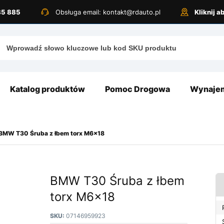
885 885
Obsługa email: kontakt@rdauto.pl
Kliknij 
Katalog produktów
Pomoc Drogowa
Wynajem
BMW T30 Śruba z łbem torx M6x18
BMW T30 Śruba z łbem
torx M6x18
SKU:
07146959923