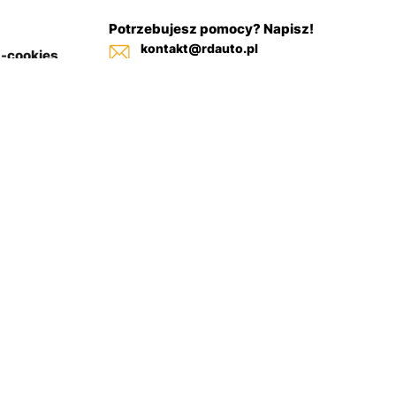
Potrzebujesz pomocy? Napisz!
kontakt@rdauto.pl
a-cookies
Zadzwoń, jesteśmy do twojej
in sklepu
dyspozycji od 09:00 - 17:00
+48 731 885 885
+48 732 885 885
+48 732 885 333
Regulamin sklepu
Polityka-cookies
Zwroty