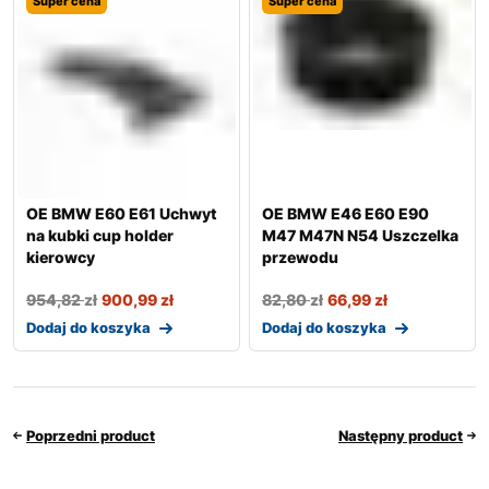
Super cena
Super cena
OE BMW E60 E61 Uchwyt
OE BMW E46 E60 E90
na kubki cup holder
M47 M47N N54 Uszczelka
kierowcy
przewodu
954,82
zł
900,99
zł
82,80
zł
66,99
zł
Dodaj do koszyka
Dodaj do koszyka
Poprzedni product
Następny product