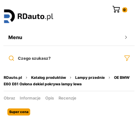
do
treści
Menu
Czego szukasz?
RDauto.pl
Katalog produktów
Lampy przednie
OE BMW
E60 E61 Osłona dekiel pokrywa lampy lewa
Obraz
Informacje
Opis
Recenzje
Super cena