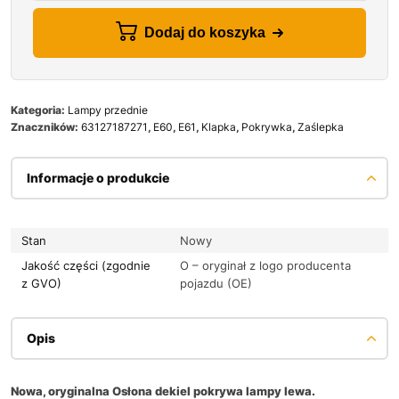
Dodaj do koszyka
Kategoria:
Lampy przednie
Znaczników:
63127187271
,
E60
,
E61
,
Klapka
,
Pokrywka
,
Zaślepka
Informacje o produkcie
Stan
Nowy
Jakość części (zgodnie
O – oryginał z logo producenta
z GVO)
pojazdu (OE)
Opis
Nowa, oryginalna Osłona dekiel pokrywa lampy lewa.