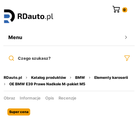
do
treści
Menu
Czego szukasz?
RDauto.pl
Katalog produktów
BMW
Elementy karoserii
OE BMW E39 Prawe Nadkole M-pakiet M5
Obraz
Informacje
Opis
Recenzje
Super cena