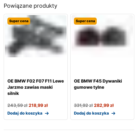
Powiązane produkty
Super cena
Super cena
OE BMW F02 F07 F11 Lewe
OE BMW F45 Dywaniki
Jarzmo zawias maski
gumowe tylne
silnik
243,59
zł
218,99
zł
331,92
zł
282,99
zł
Dodaj do koszyka
Dodaj do koszyka