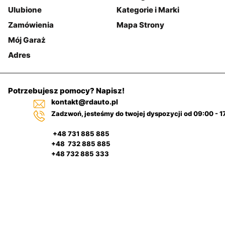
Ulubione
Kategorie i Marki
Zamówienia
Mapa Strony
Mój Garaż
Adres
Potrzebujesz pomocy? Napisz!
kontakt@rdauto.pl
Zadzwoń, jesteśmy do twojej dyspozycji od 09:00 - 1
+48 731 885 885
+48 732 885 885
+48 732 885 333
Pulpit
Filtr
nawigacyjny
Kategorie
samochodowy
Szukaj
Na górze