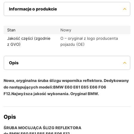
Informacje o produkcie
Stan
Nowy
Jakość części (zgodnie
O – oryginał z logo producenta
z GVO)
pojazdu (OE)
Opis
Nowa, oryginalna śruba ślizgu wspornika reflektora. Dedykowany
do następujących modeli:BMW E60 E61 E65 E66 F06
F12.Najwyższa jakość wykonania. Oryginał BMW.
Opis
ŚRUBA MOCUJĄCA ŚLIZG REFLEKTORA
do BMW E60 E61 E65 E66 F06 F12