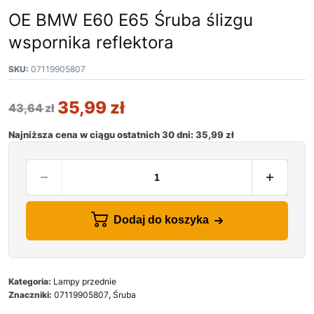
OE BMW E60 E65 Śruba ślizgu
wspornika reflektora
SKU:
07119905807
35,99
zł
43,64
zł
Najniższa cena w ciągu ostatnich 30 dni:
35,99
zł
Dodaj do koszyka
Kategoria:
Lampy przednie
Znaczniki:
07119905807
,
Śruba