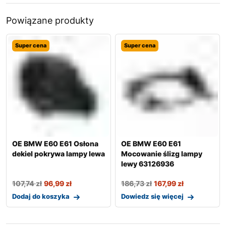
Powiązane produkty
Super cena
Super cena
OE BMW E60 E61 Osłona
OE BMW E60 E61
dekiel pokrywa lampy lewa
Mocowanie ślizg lampy
lewy 63126936
107,74
zł
96,99
zł
186,73
zł
167,99
zł
Dodaj do koszyka
Dowiedz się więcej