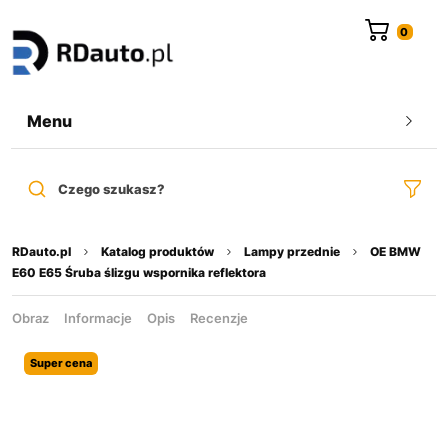
do
treści
Menu
Czego szukasz?
RDauto.pl
Katalog produktów
Lampy przednie
OE BMW
E60 E65 Śruba ślizgu wspornika reflektora
Obraz
Informacje
Opis
Recenzje
Super cena