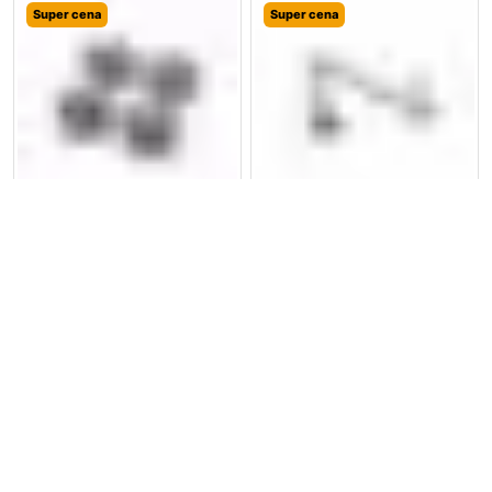
Super cena
Super cena
OE BMW M 50 JAHRE LAT
OE BMW E36 E38 E39 E46
Dekielki kapsle do felg
E60 Klucz do kół 17″
Pulpit
Filtr
nawigacyjny
Kategorie
samochodowy
Szukaj
Na górze
1024,64
zł
801,99
zł
156,69
zł
133,99
zł
Dodaj do koszyka
Dodaj do koszyka
Poprzedni product
Następny product