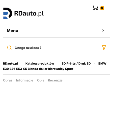
do
treści
Menu
Czego szukasz?
RDauto.pl
Katalog produktów
3D Prints / Druk 3D
BMW
E39 E46 E53 X5 Blenda dekor kierownicy Sport
Obraz
Informacje
Opis
Recenzje