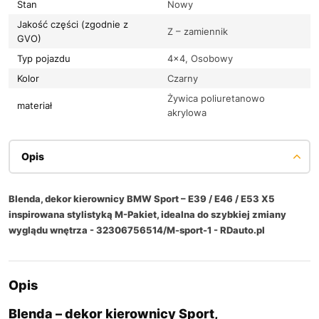
Stan
Nowy
Jakość części (zgodnie z
Z – zamiennik
GVO)
Typ pojazdu
4×4, Osobowy
Kolor
Czarny
Żywica poliuretanowo
materiał
akrylowa
Opis
Blenda, dekor kierownicy BMW Sport – E39 / E46 / E53 X5
inspirowana stylistyką M-Pakiet, idealna do szybkiej zmiany
wyglądu wnętrza - 32306756514/M-sport-1 - RDauto.pl
Opis
Blenda – dekor kierownicy Sport,