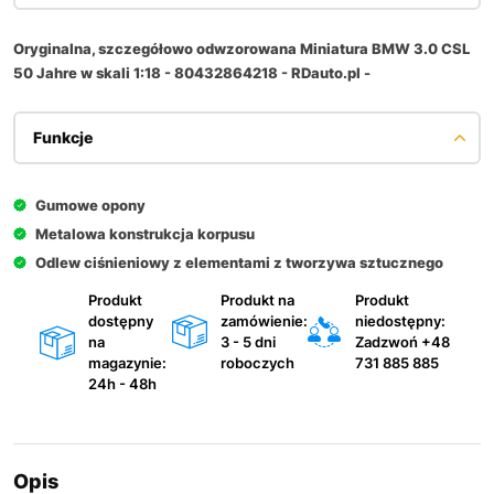
Oryginalna, szczegółowo odwzorowana Miniatura BMW 3.0 CSL
50 Jahre w skali 1:18 - 80432864218 - RDauto.pl -
Funkcje
Gumowe opony
Metalowa konstrukcja korpusu
Odlew ciśnieniowy z elementami z tworzywa sztucznego
Produkt
Produkt na
Produkt
dostępny
zamówienie:
niedostępny:
na
3 - 5 dni
Zadzwoń +48
magazynie:
roboczych
731 885 885
24h - 48h
Opis