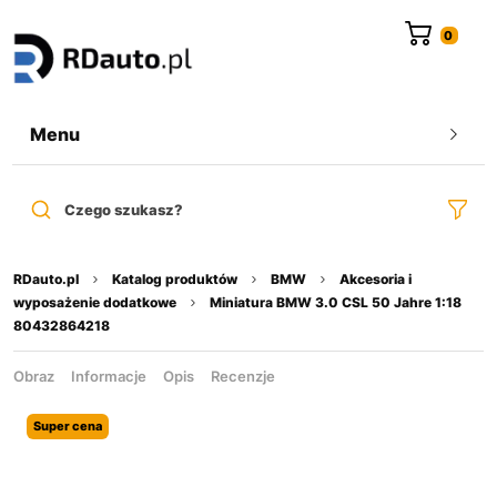
do
treści
Menu
Czego szukasz?
RDauto.pl
Katalog produktów
BMW
Akcesoria i
wyposażenie dodatkowe
Miniatura BMW 3.0 CSL 50 Jahre 1:18
80432864218
Obraz
Informacje
Opis
Recenzje
Super cena