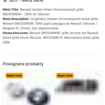
SEO – Meta dane:
Meta Title
: Renault zestaw listew chromowanych grilla
960103680R – OEM do Talisman
Meta Description
: Oryginalny zestaw chromowanych listew grilla
Renault 960103680R. OEM część pasująca do Renault Talisman /
Megane IV. Chrom, styl, dopasowanie.
Słowa kluczowe
: Renault 960103680R, grille chrome set Renault,
listwy grilla chrom Renault, 960103680 R, dekoracyjne listwy grilla
OEM
Powiązane produkty
Super cena
Super cena