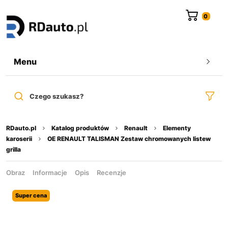
do
treści
Menu
Czego szukasz?
RDauto.pl
Katalog produktów
Renault
Elementy
karoserii
OE RENAULT TALISMAN Zestaw chromowanych listew
grilla
Obraz
Informacje
Opis
Recenzje
Super cena