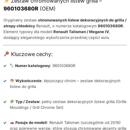
Zestaw chromowanych listew grilla –
960103680R
(OEM)
Oryginalny zestaw
chromowanych listew dekoracyjnych do grilla /
atrapy chłodnicy
Renault, o numerze katalogowym
960103680R
.
Element typowy dla modeli
Renault Talisman / Megane IV
,
dodający eleganckiego wykończenia przedniej części auta.
Kluczowe cechy:
🏷
Numer katalogowy
: 960103680R
Wykończenie
: błyszczący chrom – zestaw dekoracyjnych
listew do grilla
Typ / Zestaw
: pełny zestaw dekoracyjnych listew grilla (Grille
Mouldings / Grill Chrome Set)
Pasuje do modeli
: Renault Talisman (szczególnie od 2016)
oraz pokrewne wersje, które stosują chromowane akcenty grilla