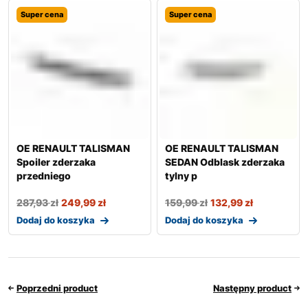
Super cena
Super cena
OE RENAULT TALISMAN
OE RENAULT TALISMAN
Spoiler zderzaka
SEDAN Odblask zderzaka
przedniego
tylny p
287,93
zł
249,99
zł
159,99
zł
132,99
zł
Dodaj do koszyka
Dodaj do koszyka
Poprzedni product
Następny product