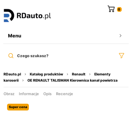
do
treści
Menu
Czego szukasz?
RDauto.pl
Katalog produktów
Renault
Elementy
karoserii
OE RENAULT TALISMAN Kierownica kanał powietrza
Obraz
Informacje
Opis
Recenzje
Super cena