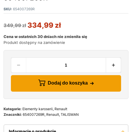
SKU:
654007269R
334,99
zł
349,99
zł
Cena w ostatnich 30 dniach nie zmieniła się
Produkt dostępny na zamówienie
Dodaj do koszyka
Kategorie:
Elementy karoserii
,
Renault
Znaczniki:
654007269R
,
Renault
,
TALISMAN
Informacje o produkcie