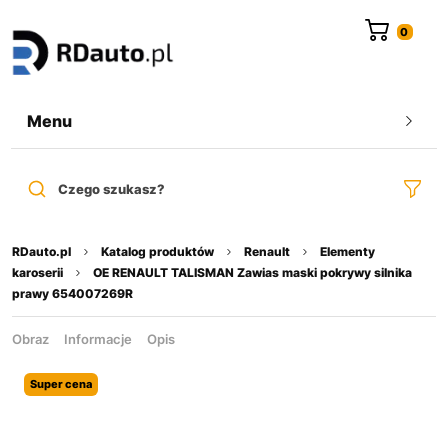
do
treści
Menu
Czego szukasz?
RDauto.pl
Katalog produktów
Renault
Elementy
karoserii
OE RENAULT TALISMAN Zawias maski pokrywy silnika
prawy 654007269R
Obraz
Informacje
Opis
Super cena