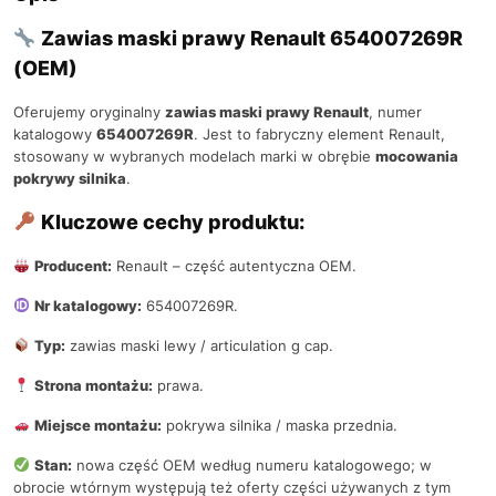
Zawias maski prawy Renault 654007269R
(OEM)
Oferujemy oryginalny
zawias maski prawy Renault
, numer
katalogowy
654007269R
. Jest to fabryczny element Renault,
stosowany w wybranych modelach marki w obrębie
mocowania
pokrywy silnika
.
Kluczowe cechy produktu:
Producent:
Renault – część autentyczna OEM.
Nr katalogowy:
654007269R.
Typ:
zawias maski lewy / articulation g cap.
Strona montażu:
prawa.
Miejsce montażu:
pokrywa silnika / maska przednia.
Stan:
nowa część OEM według numeru katalogowego; w
obrocie wtórnym występują też oferty części używanych z tym