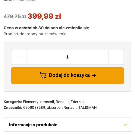
399,99
zł
479,75
zł
Cena w ostatnich 30 dniach nie zmieniła się
Produkt dostępny na zamówienie
Dodaj do koszyka
Kategorie:
Elementy karoserii
,
Renault
,
Zderzaki
Znaczniki:
620908858R
,
absorber
,
Renault
,
TALISMAN
Informacje o produkcie