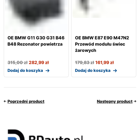
OE BMW G11 G30 G31 B46
OE BMW E87 E90 M47N2
B48 Rezonator powietrza
Przewód modułu świec
żarowych
315,00
zł
282,99
zł
179,83
zł
161,99
zł
Dodaj do koszyka
Dodaj do koszyka
Poprzedni product
Następny product