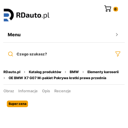
do
treści
Menu
Czego szukasz?
RDauto.pl
Katalog produktów
BMW
Elementy karoserii
OE BMW X7 G07 M-pakiet Pokrywa kratki prawa przednia
Obraz
Informacje
Opis
Recenzje
Super cena