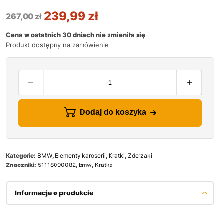
239,99
zł
267,00
zł
Cena w ostatnich 30 dniach nie zmieniła się
Produkt dostępny na zamówienie
Dodaj do koszyka
Kategorie:
BMW
,
Elementy karoserii
,
Kratki
,
Zderzaki
Znaczniki:
51118090082
,
bmw
,
Kratka
Informacje o produkcie