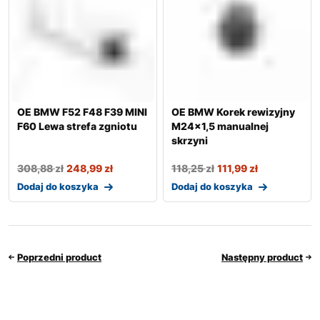
OE BMW F52 F48 F39 MINI
OE BMW Korek rewizyjny
F60 Lewa strefa zgniotu
M24x1,5 manualnej
skrzyni
308,88
zł
248,99
zł
118,25
zł
111,99
zł
Dodaj do koszyka
Dodaj do koszyka
Poprzedni product
Następny product