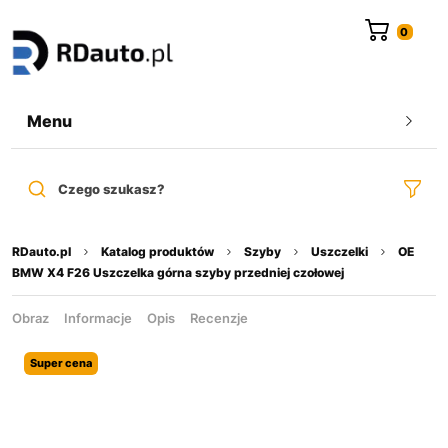
do
treści
Menu
Czego szukasz?
RDauto.pl
Katalog produktów
Szyby
Uszczelki
OE
BMW X4 F26 Uszczelka górna szyby przedniej czołowej
Obraz
Informacje
Opis
Recenzje
Super cena