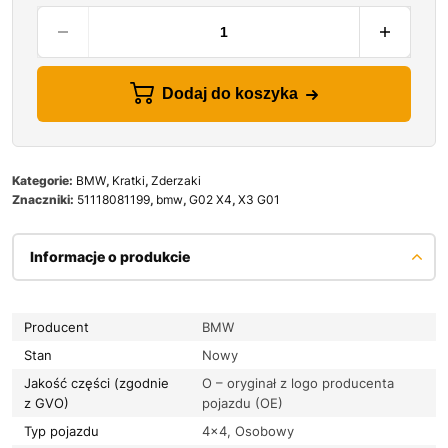
Dodaj do koszyka
Kategorie:
BMW
,
Kratki
,
Zderzaki
Znaczniki:
51118081199
,
bmw
,
G02 X4
,
X3 G01
Informacje o produkcie
Producent
BMW
Stan
Nowy
Jakość części (zgodnie
O – oryginał z logo producenta
z GVO)
pojazdu (OE)
Typ pojazdu
4×4, Osobowy