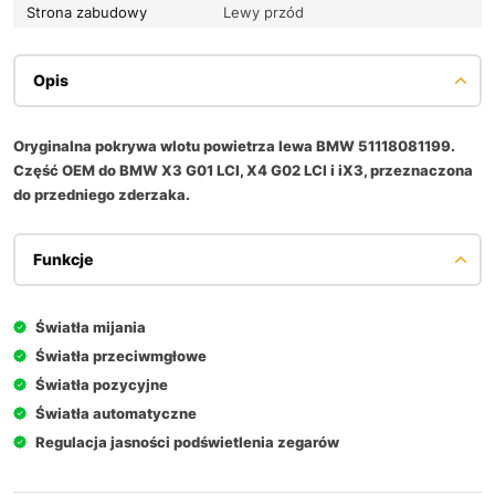
Strona zabudowy
Lewy przód
Opis
Oryginalna pokrywa wlotu powietrza lewa BMW 51118081199.
Część OEM do BMW X3 G01 LCI, X4 G02 LCI i iX3, przeznaczona
do przedniego zderzaka.
Funkcje
Światła mijania
Światła przeciwmgłowe
Światła pozycyjne
Światła automatyczne
Regulacja jasności podświetlenia zegarów