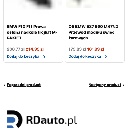
BMW F10 F11 Prawa
OE BMW E87 E90 M47N2
osłona nadkole trójkąt M-
Przewód modułu świec
PAKIET
żarowych
238,77
zł
214,99
zł
179,83
zł
161,99
zł
Dodaj do koszyka
Dodaj do koszyka
Poprzedni product
Następny product