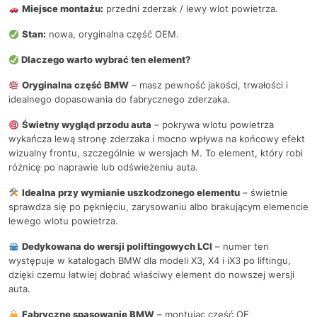
Miejsce montażu:
przedni zderzak / lewy wlot powietrza.
Stan:
nowa, oryginalna część OEM.
Dlaczego warto wybrać ten element?
Oryginalna część BMW
– masz pewność jakości, trwałości i
idealnego dopasowania do fabrycznego zderzaka.
Świetny wygląd przodu auta
– pokrywa wlotu powietrza
wykańcza lewą stronę zderzaka i mocno wpływa na końcowy efekt
wizualny frontu, szczególnie w wersjach M. To element, który robi
różnicę po naprawie lub odświeżeniu auta.
Idealna przy wymianie uszkodzonego elementu
– świetnie
sprawdza się po pęknięciu, zarysowaniu albo brakującym elemencie
lewego wlotu powietrza.
Dedykowana do wersji poliftingowych LCI
– numer ten
występuje w katalogach BMW dla modeli X3, X4 i iX3 po liftingu,
dzięki czemu łatwiej dobrać właściwy element do nowszej wersji
auta.
Fabryczne spasowanie BMW
– montując część OE,