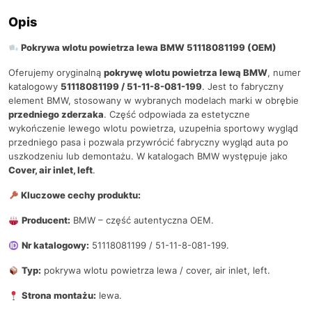
Opis
Pokrywa wlotu powietrza lewa BMW 51118081199 (OEM)
Oferujemy oryginalną
pokrywę wlotu powietrza lewą BMW
, numer
katalogowy
51118081199 / 51-11-8-081-199
. Jest to fabryczny
element BMW, stosowany w wybranych modelach marki w obrębie
przedniego zderzaka
. Część odpowiada za estetyczne
wykończenie lewego wlotu powietrza, uzupełnia sportowy wygląd
przedniego pasa i pozwala przywrócić fabryczny wygląd auta po
uszkodzeniu lub demontażu. W katalogach BMW występuje jako
Cover, air inlet, left
.
Kluczowe cechy produktu:
Producent:
BMW – część autentyczna OEM.
Nr katalogowy:
51118081199 / 51-11-8-081-199.
Typ:
pokrywa wlotu powietrza lewa / cover, air inlet, left.
Strona montażu:
lewa.