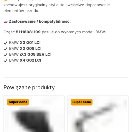
zachowujesz oryginalny styl auta i właściwe dopasowanie
elementów przodu.
Zastosowanie / kompatybilność:
Część
51118081199
pasuje do wybranych modeli BMW:
BMW
X3 G01 LCI
BMW
X3 G08 LCI
BMW
iX3 G08 BEV LCI
BMW
X4 G02 LCI
Powiązane produkty
Super cena
Super cena