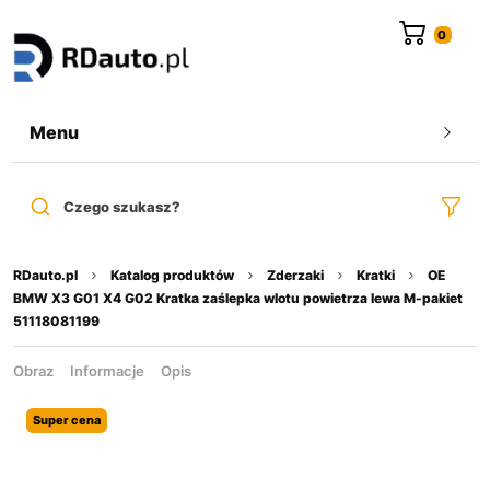
do
treści
Menu
Czego szukasz?
RDauto.pl
Katalog produktów
Zderzaki
Kratki
OE
BMW X3 G01 X4 G02 Kratka zaślepka wlotu powietrza lewa M-pakiet
51118081199
Obraz
Informacje
Opis
Super cena