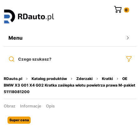
do
treści
Menu
Czego szukasz?
RDauto.pl
Katalog produktów
Zderzaki
Kratki
OE
BMW X3 G01 X4 G02 Kratka zaślepka wlotu powietrza prawa M-pakiet
51118081200
Obraz
Informacje
Opis
Super cena