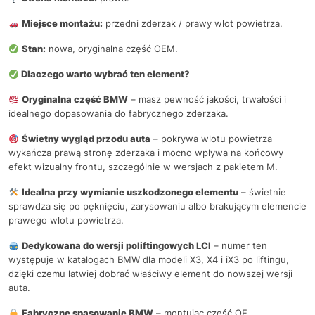
Miejsce montażu:
przedni zderzak / prawy wlot powietrza.
Stan:
nowa, oryginalna część OEM.
Dlaczego warto wybrać ten element?
Oryginalna część BMW
– masz pewność jakości, trwałości i
idealnego dopasowania do fabrycznego zderzaka.
Świetny wygląd przodu auta
– pokrywa wlotu powietrza
wykańcza prawą stronę zderzaka i mocno wpływa na końcowy
efekt wizualny frontu, szczególnie w wersjach z pakietem M.
Idealna przy wymianie uszkodzonego elementu
– świetnie
sprawdza się po pęknięciu, zarysowaniu albo brakującym elemencie
prawego wlotu powietrza.
Dedykowana do wersji poliftingowych LCI
– numer ten
występuje w katalogach BMW dla modeli X3, X4 i iX3 po liftingu,
dzięki czemu łatwiej dobrać właściwy element do nowszej wersji
auta.
Fabryczne spasowanie BMW
– montując część OE,