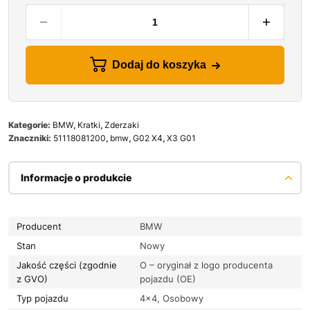
Dodaj do koszyka
Kategorie:
BMW
,
Kratki
,
Zderzaki
Znaczniki:
51118081200
,
bmw
,
G02 X4
,
X3 G01
Informacje o produkcie
Producent
BMW
Stan
Nowy
Jakość części (zgodnie
O – oryginał z logo producenta
z GVO)
pojazdu (OE)
Typ pojazdu
4×4, Osobowy