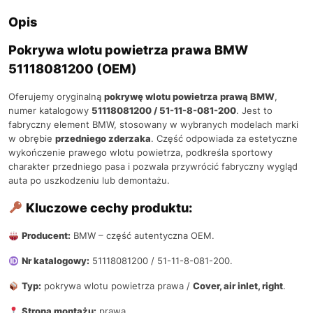
Opis
Pokrywa wlotu powietrza prawa BMW
51118081200 (OEM)
Oferujemy oryginalną
pokrywę wlotu powietrza prawą BMW
,
numer katalogowy
51118081200 / 51-11-8-081-200
. Jest to
fabryczny element BMW, stosowany w wybranych modelach marki
w obrębie
przedniego zderzaka
. Część odpowiada za estetyczne
wykończenie prawego wlotu powietrza, podkreśla sportowy
charakter przedniego pasa i pozwala przywrócić fabryczny wygląd
auta po uszkodzeniu lub demontażu.
Kluczowe cechy produktu:
Producent:
BMW – część autentyczna OEM.
Nr katalogowy:
51118081200 / 51-11-8-081-200.
Typ:
pokrywa wlotu powietrza prawa /
Cover, air inlet, right
.
Strona montażu:
prawa.