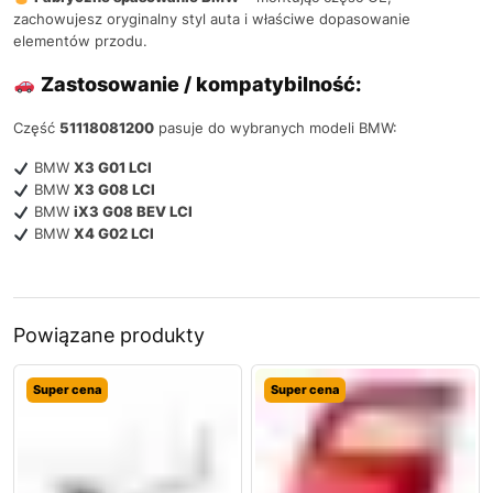
zachowujesz oryginalny styl auta i właściwe dopasowanie
elementów przodu.
Zastosowanie / kompatybilność:
Część
51118081200
pasuje do wybranych modeli BMW:
BMW
X3 G01 LCI
BMW
X3 G08 LCI
BMW
iX3 G08 BEV LCI
BMW
X4 G02 LCI
Powiązane produkty
Super cena
Super cena