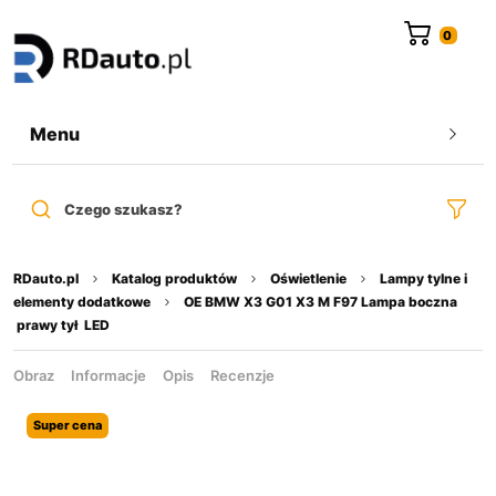
do
treści
Menu
Czego szukasz?
RDauto.pl
Katalog produktów
Oświetlenie
Lampy tylne i
elementy dodatkowe
OE BMW X3 G01 X3 M F97 Lampa boczna
prawy tył LED
Obraz
Informacje
Opis
Recenzje
Super cena