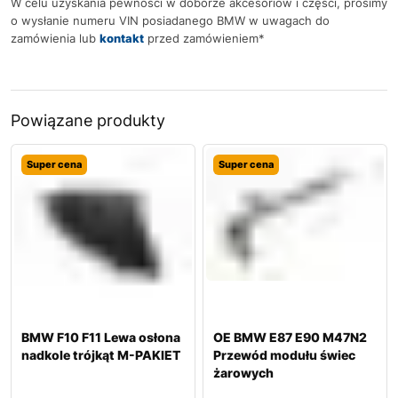
W celu uzyskania pewności w doborze akcesoriów i części, prosimy
o wysłanie numeru VIN posiadanego BMW w uwagach do
zamówienia lub
kontakt
przed zamówieniem*
Powiązane produkty
Super cena
Super cena
BMW F10 F11 Lewa osłona
OE BMW E87 E90 M47N2
nadkole trójkąt M-PAKIET
Przewód modułu świec
żarowych