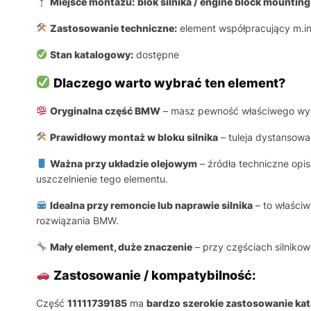
Miejsce montażu:
blok silnika / engine block mounting
Zastosowanie techniczne:
element współpracujący m.in
Stan katalogowy:
dostępne
Dlaczego warto wybrać ten element?
Oryginalna część BMW
– masz pewność właściwego wymia
Prawidłowy montaż w bloku silnika
– tuleja dystansowa
Ważna przy układzie olejowym
– źródła techniczne opis
uszczelnienie tego elementu.
Idealna przy remoncie lub naprawie silnika
– to właściw
rozwiązania BMW.
Mały element, duże znaczenie
– przy częściach silniko
Zastosowanie / kompatybilność:
Część
11111739185
ma
bardzo szerokie zastosowanie ka