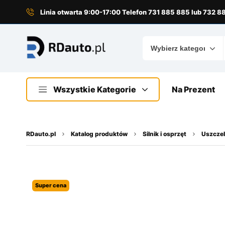
do
treści
Linia otwarta 9:00-17:00 Telefon 731 885 885 lub 732 
Wszystkie Kategorie
Na Prezent
RDauto.pl
Katalog produktów
Silnik i osprzęt
Uszczel
Super cena