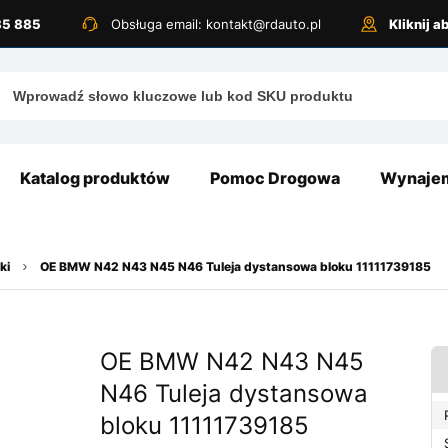
885 885
Obsługa email: kontakt@rdauto.pl
Kliknij 
Katalog produktów
Pomoc Drogowa
Wynajem
ki
OE BMW N42 N43 N45 N46 Tuleja dystansowa bloku 11111739185
OE BMW N42 N43 N45
N46 Tuleja dystansowa
bloku 11111739185