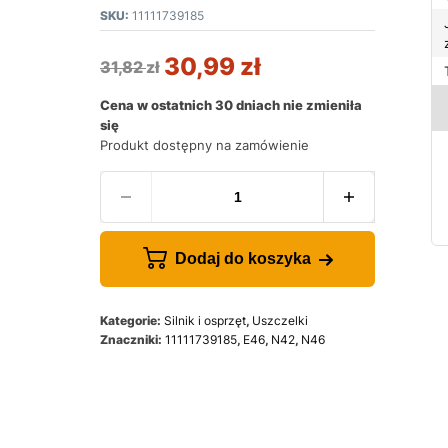
SKU:
11111739185
30,99
zł
31,82
zł
Cena w ostatnich 30 dniach nie zmieniła
się
Produkt dostępny na zamówienie
Dodaj do koszyka
Kategorie:
Silnik i osprzęt
,
Uszczelki
Znaczniki:
11111739185
,
E46
,
N42
,
N46