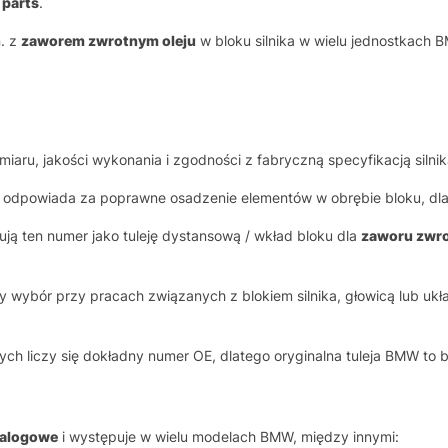
 parts
.
. z
zaworem zwrotnym oleju
w bloku silnika w wielu jednostkach 
ru, jakości wykonania i zgodności z fabryczną specyfikacją silnik
 odpowiada za poprawne osadzenie elementów w obrębie bloku, dlate
ują ten numer jako tuleję dystansową / wkład bloku dla
zaworu zwro
y wybór przy pracach związanych z blokiem silnika, głowicą lub u
wych liczy się dokładny numer OE, dlatego oryginalna tuleja BMW 
talogowe
i występuje w wielu modelach BMW, między innymi: