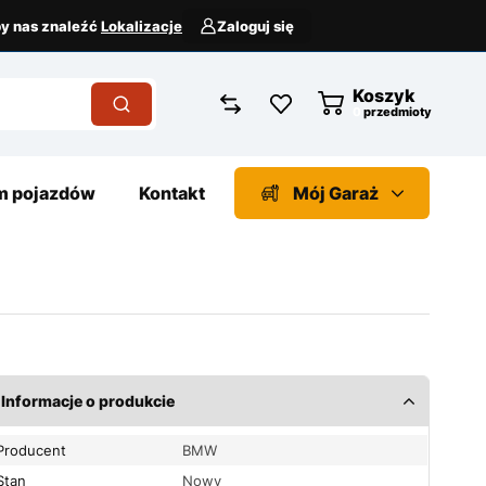
aby nas znaleźć
Lokalizacje
Zaloguj się
Koszyk
przedmioty
 pojazdów
Kontakt
Mój Garaż
Informacje o produkcie
Producent
BMW
Stan
Nowy