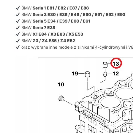
BMW
Seria 1 E81 / E82 / E87 / E88
BMW
Seria 3 E30 / E36 / E46 / E90 / E91 / E92 / E93
BMW
Seria 5 E34 / E39 / E60 / E61
BMW
Seria 7 E38
BMW
X1 E84 / X3 E83 / X5 E53
BMW
Z3 / Z4 E85 / Z4 E52
oraz wybrane inne modele z silnikami 4-cylindrowymi i V8