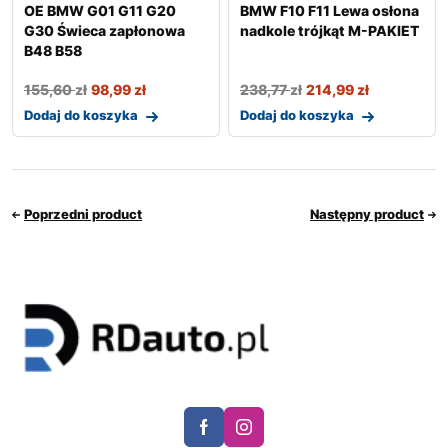
OE BMW G01 G11 G20
BMW F10 F11 Lewa osłona
G30 Świeca zapłonowa
nadkole trójkąt M-PAKIET
B48 B58
155,60
zł
98,99
zł
238,77
zł
214,99
zł
Dodaj do koszyka
Dodaj do koszyka
Poprzedni product
Następny product