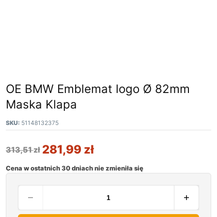
OE BMW Emblemat logo Ø 82mm
Maska Klapa
SKU:
51148132375
281,99
zł
313,51
zł
Cena w ostatnich 30 dniach nie zmieniła się