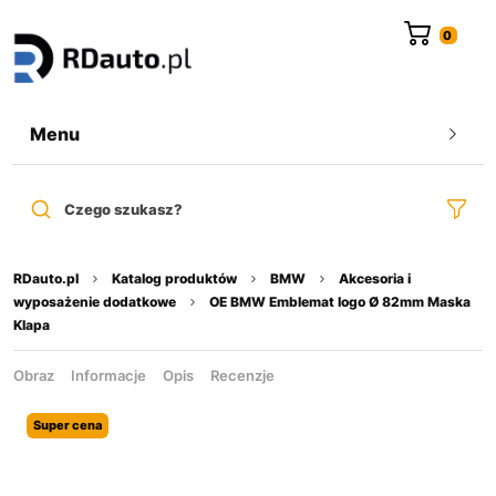
do
treści
Menu
Czego szukasz?
RDauto.pl
Katalog produktów
BMW
Akcesoria i
wyposażenie dodatkowe
OE BMW Emblemat logo Ø 82mm Maska
Klapa
Obraz
Informacje
Opis
Recenzje
Super cena