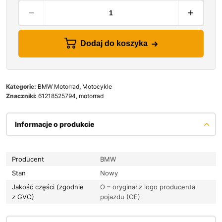
Dodaj do koszyka
Kategorie:
BMW Motorrad
,
Motocykle
Znaczniki:
61218525794
,
motorrad
Informacje o produkcie
Producent
BMW
Stan
Nowy
Jakość części (zgodnie
O – oryginał z logo producenta
z GVO)
pojazdu (OE)