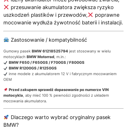
przesuwanie akumulatora zwiększa ryzyko
uszkodzeń plastików i przewodów,
poprawne
mocowanie wydłuża żywotność baterii i instalacji.
Zastosowanie / kompatybilność
Gumowy pasek
BMW 61218525794
jest stosowany w wielu
motocyklach
BMW Motorrad
, m.in.:
BMW F650 / F650GS / F700GS / F800GS
BMW R1200GS / R1250GS
inne modele z akumulatorem 12 V i fabrycznym mocowaniem
OEM
Przed zakupem sprawdź dopasowanie po numerze VIN
motocykla
, aby mieć 100 % pewności zgodności z układem
mocowania akumulatora.
Dlaczego warto wybrać oryginalny pasek
BMW?