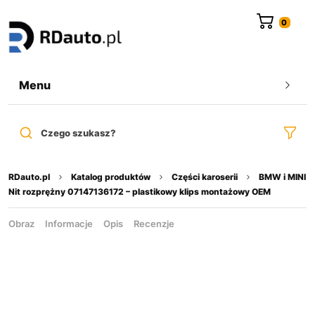
do
treści
Menu
Czego szukasz?
RDauto.pl
Katalog produktów
Części karoserii
BMW i MINI
Nit rozprężny 07147136172 – plastikowy klips montażowy OEM
Obraz
Informacje
Opis
Recenzje