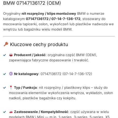
BMW 07147136172 (OEM)
Oryginalny
nit rozprężny / klips montażowy
BMW o numerze
katalogowym
07147136172 / 07-14-7-136-172
, stosowany do
mocowania tapicerki, osłon, wykończeń lub plastików nadwozia we
wnętrzu lub bagażniku wielu modeli BMW.
Kluczowe cechy produktu
Producent / jakość
: oryginalna część BMW (OEM),
zapewniająca fabryczne dopasowanie i trwałość.
Nr katalogowy
: 07147136172 (07-14-7-136-172)
Typ / Funkcja
: nit rozprężny / plastikowy klips – służy do
mocowania elementów wykończenia wnętrza, wykładzin, osłon
nadkoli, plastików bagażnika czy kokpitu.
Zastosowanie / Kompatybilność
: część używana w wielu
modelach BMW i Mini — m.in. 1-series, 3-series, 5-series, X5,