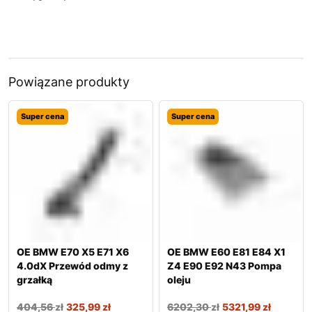
Powiązane produkty
Super cena
Super cena
OE BMW E70 X5 E71 X6
OE BMW E60 E81 E84 X1
4.0dX Przewód odmy z
Z4 E90 E92 N43 Pompa
grzałką
oleju
404,56
zł
325,99
zł
6202,30
zł
5321,99
zł