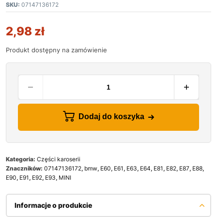
SKU:
07147136172
2,98
zł
Produkt dostępny na zamówienie
Dodaj do koszyka
Kategoria:
Części karoserii
Znaczników:
07147136172
,
bmw
,
E60
,
E61
,
E63
,
E64
,
E81
,
E82
,
E87
,
E88
,
E90
,
E91
,
E92
,
E93
,
MINI
Informacje o produkcie