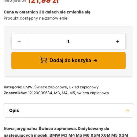
121,99
zł
192,65
zł
Cena w ostatnich 30 dniach nie zmieniła się
Produkt dostępny na zamówienie
Dodaj do koszyka
Kategorie:
BMW
,
Świece zapłonowe
,
Układ zapłonowy
Znaczników:
12120039634
,
M3
,
M4
,
M5
,
świeca zapłonowa
Opis
Nowa, oryginalna Świeca zapłonowa. Dedykowany do
następujących modeli: BMW M3 M4 M5 M6 X5M X6M M5 X3M