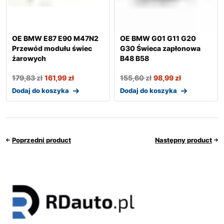
OE BMW E87 E90 M47N2
OE BMW G01 G11 G20
Przewód modułu świec
G30 Świeca zapłonowa
żarowych
B48 B58
179,83
zł
161,99
zł
155,60
zł
98,99
zł
Dodaj do koszyka
Dodaj do koszyka
Poprzedni product
Następny product