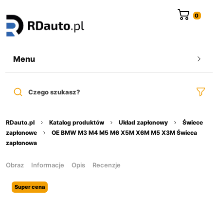
do
treści
Menu
Czego szukasz?
RDauto.pl
Katalog produktów
Układ zapłonowy
Świece
zapłonowe
OE BMW M3 M4 M5 M6 X5M X6M M5 X3M Świeca
zapłonowa
Obraz
Informacje
Opis
Recenzje
Super cena