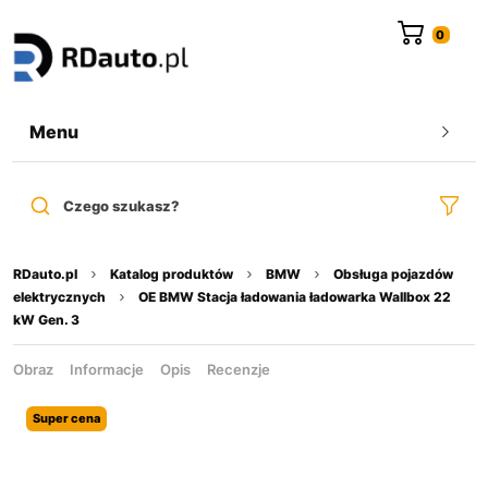
do
treści
Menu
Czego szukasz?
RDauto.pl
Katalog produktów
BMW
Obsługa pojazdów
elektrycznych
OE BMW Stacja ładowania ładowarka Wallbox 22
kW Gen. 3
Obraz
Informacje
Opis
Recenzje
Super cena