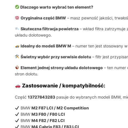
Dlaczego warto wybrać ten element?
Oryginalna część BMW
– masz pewność jakości, trwałoś
Skuteczna filtracja powietrza
– wkład filtra zatrzymuje
układu dolotowego.
Idealny do modeli BMW M
– numer ten jest stosowany w
Świetny wybór przy serwisie dolotu
– filtr jest przypi
Element jednej strony układu dolotowego
– ten numer
stron dolotu.
Zastosowanie / kompatybilność:
Część
13727843283
pasuje do wybranych modeli BMW, mię
BMW
M2 F87 LCI / M2 Competition
BMW
M3 F80 / F80 LCI
BMW
M4 F82 / F82 LCI
BMW
M4 Cabrio F83 / F83 LCI