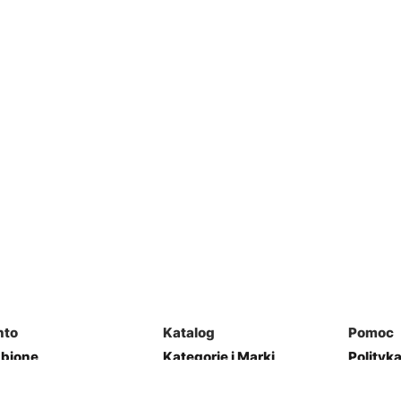
nto
Katalog
Pomoc
ubione
Kategorie i Marki
Polityk
mówienia
Mapa Strony
Regulam