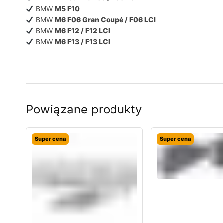
BMW
M5 F10
BMW
M6 F06 Gran Coupé / F06 LCI
BMW
M6 F12 / F12 LCI
BMW
M6 F13 / F13 LCI
.
Powiązane produkty
Super cena
Super cena