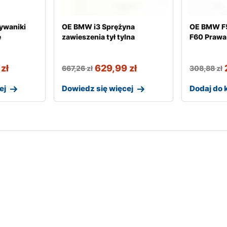
ywaniki
OE BMW i3 Sprężyna
OE BMW F5
e
zawieszenia tył tylna
F60 Prawa 
9
zł
629,99
zł
667,26
zł
308,88
zł
ej
Dowiedz się więcej
Dodaj do 