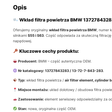
Opis
Wkład filtra powietrza BMW 137278432
Oferujemy oryginalny
wkład filtra powietrza BMW
, numer 
silnikami
S55 i S63
. Część odpowiada za skuteczną filtracj
napędowej.
Kluczowe cechy produktu:
Producent:
BMW – część autentyczna OEM.
Nr katalogowy:
13727843283 / 13-72-7-843-283
.
Typ:
wkład filtra powietrza /
air filter element, cylinder 
Miejsce montażu:
układ dolotowy / obudowa filtra powie
Zastosowanie:
element serwisowy odpowiedzialny za ocz
Stan:
nowa, oryginalna część OEM.