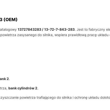
83 (OEM)
katalogowy
13727843283 / 13-72-7-843-283
. Jest to fabryczny 
ę powietrza zasysanego do silnika, wspiera prawidłową pracę układ
bank 2
.
trza,
bank cylindrów 2
.
yszczanie powietrza trafiającego do silnika i ochronę układu dolo