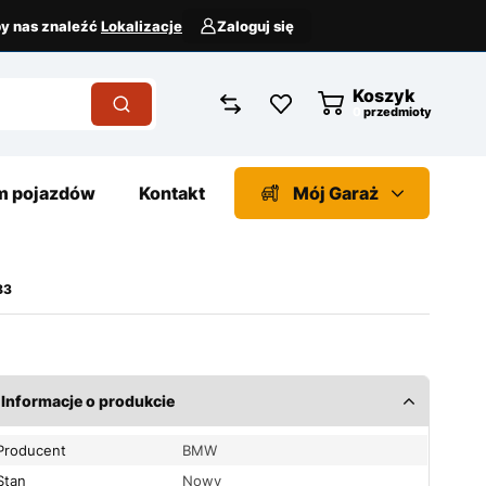
aby nas znaleźć
Lokalizacje
Zaloguj się
Koszyk
przedmioty
 pojazdów
Kontakt
Mój Garaż
83
Informacje o produkcie
Producent
BMW
Stan
Nowy