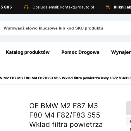
885 885
Obsługa email: kontakt@rdauto.pl
Kliknij 
Katalog produktów
Pomoc Drogowa
Wynajem
 M2 F87 M3 F80 M4 F82/F83 S55 Wkład filtra powietrza lewy 137278432
OE BMW M2 F87 M3
F80 M4 F82/F83 S55
Wkład filtra powietrza