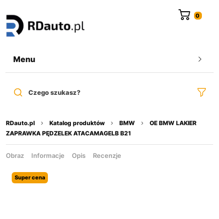
do
treści
Menu
Czego szukasz?
RDauto.pl
Katalog produktów
BMW
OE BMW LAKIER
ZAPRAWKA PĘDZELEK ATACAMAGELB B21
Obraz
Informacje
Opis
Recenzje
Super cena