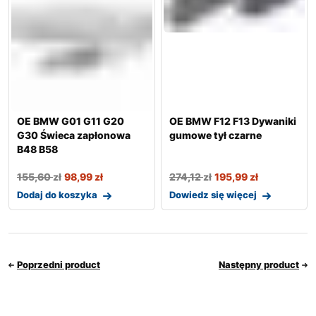
OE BMW G01 G11 G20
OE BMW F12 F13 Dywaniki
G30 Świeca zapłonowa
gumowe tył czarne
B48 B58
155,60
zł
98,99
zł
274,12
zł
195,99
zł
Dodaj do koszyka
Dowiedz się więcej
Poprzedni product
Następny product