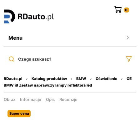
do
treści
Menu
Czego szukasz?
RDauto.pl
Katalog produktów
BMW
Oświetlenie
OE
BMW i8 Zestaw naprawczy lampy reflektora led
Obraz
Informacje
Opis
Recenzje
Super cena