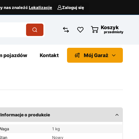
aby nas znaleźć
Lokalizacje
Zaloguj się
Koszyk
przedmioty
 pojazdów
Kontakt
Mój Garaż
Informacje o produkcie
Waga
1 kg
Stan
Nowy