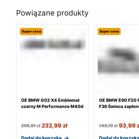
Powiązane produkty
Super cena
Super cena
OE BMW G02 X4 Emblemat
OE BMW E90 F20 
czarny M Performance M40d
F36 Świeca zapło
232,99
zł
93,99
296,81
zł
148,19
zł
Dodaj do koszyka
Dodaj do koszyk