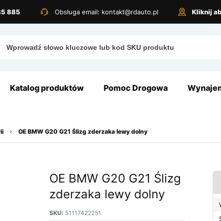
885 885
Obsługa email: kontakt@rdauto.pl
Kliknij 
Katalog produktów
Pomoc Drogowa
Wynajem
ii
OE BMW G20 G21 Ślizg zderzaka lewy dolny
OE BMW G20 G21 Ślizg
zderzaka lewy dolny
SKU:
51117422251