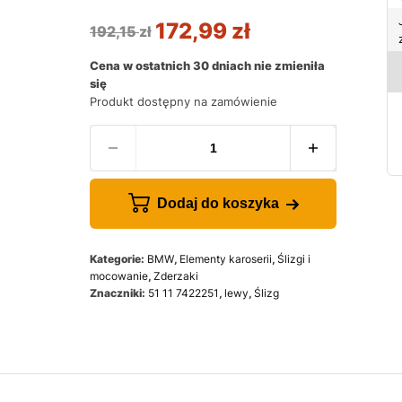
172,99
zł
192,15
zł
Cena w ostatnich 30 dniach nie zmieniła
się
Produkt dostępny na zamówienie
Dodaj do koszyka
Kategorie:
BMW
,
Elementy karoserii
,
Ślizgi i
mocowanie
,
Zderzaki
Znaczniki:
51 11 7422251
,
lewy
,
Ślizg