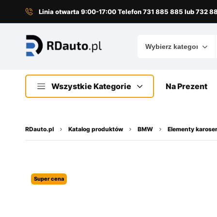
do
treści
Linia otwarta 9:00-17:00 Telefon 731 885 885 lub 732 
Wszystkie Kategorie
Na Prezent
RDauto.pl
Katalog produktów
BMW
Elementy karoser
Super cena