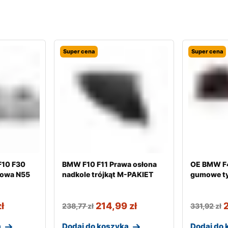
Super cena
Super cena
F10 F30
BMW F10 F11 Prawa osłona
OE BMW F4
nowa N55
nadkole trójkąt M-PAKIET
gumowe ty
zł
214,99
zł
238,77
zł
331,92
zł
a
Dodaj do koszyka
Dodaj do 