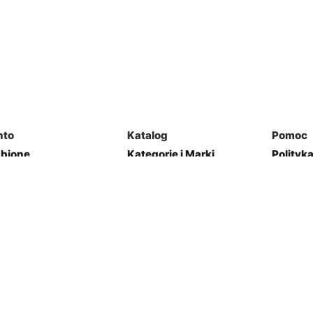
nto
Katalog
Pomoc
ubione
Kategorie i Marki
Polityk
mówienia
Mapa Strony
Regulam
j Garaż
Kontakt
res
Zwroty