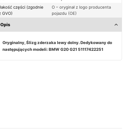
Jakość części (zgodnie
O – oryginał z logo producenta
z GVO)
pojazdu (OE)
Opis
Oryginalny, Ślizg zderzaka lewy dolny. Dedykowany do
następujących modeli: BMW G20 G21 51117422251