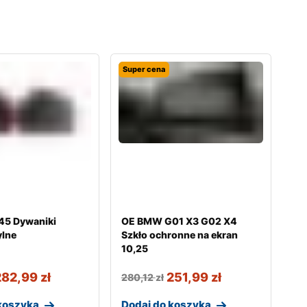
Super cena
5 Dywaniki
OE BMW G01 X3 G02 X4
lne
Szkło ochronne na ekran
10,25
282,99
zł
251,99
zł
280,12
zł
koszyka
Dodaj do koszyka