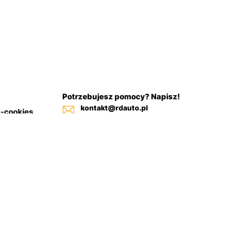
Potrzebujesz pomocy? Napisz!
kontakt@rdauto.pl
a-cookies
Zadzwoń, jesteśmy do twojej
in sklepu
dyspozycji od 09:00 - 17:00
+48 731 885 885
+48 732 885 885
+48 732 885 333