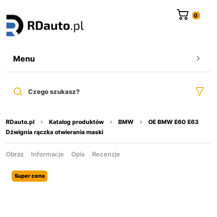
do
treści
Menu
Czego szukasz?
RDauto.pl
Katalog produktów
BMW
OE BMW E60 E63
Dźwignia rączka otwierania maski
Obraz
Informacje
Opis
Recenzje
Super cena