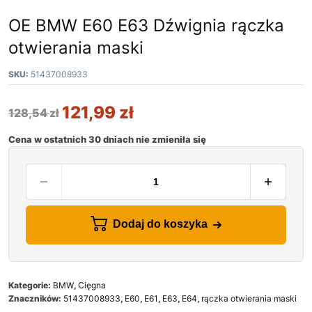
OE BMW E60 E63 Dźwignia rączka
otwierania maski
SKU:
51437008933
121,99
zł
128,54
zł
Cena w ostatnich 30 dniach nie zmieniła się
Dodaj do koszyka
Kategorie:
BMW
,
Cięgna
Znaczników:
51437008933
,
E60
,
E61
,
E63
,
E64
,
rączka otwierania maski