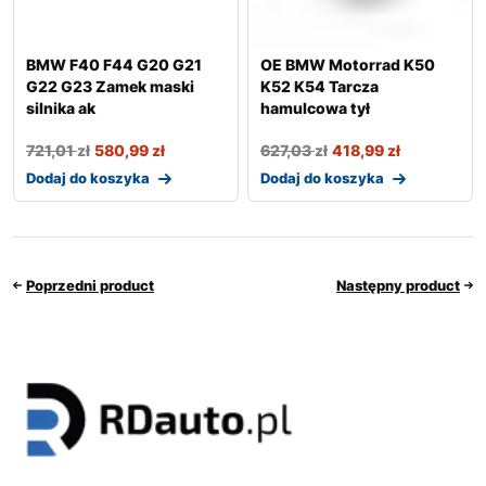
BMW F40 F44 G20 G21
OE BMW Motorrad K50
G22 G23 Zamek maski
K52 K54 Tarcza
silnika ak
hamulcowa tył
721,01
zł
580,99
zł
627,03
zł
418,99
zł
Dodaj do koszyka
Dodaj do koszyka
Poprzedni product
Następny product