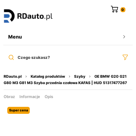
do
treści
Menu
Czego szukasz?
RDauto.pl
Katalog produktów
Szyby
OE BMW G20 G21
G80 M3 G81 M3 Szyba przednia czołowa KAFAS | HUD 51317477267
Obraz
Informacje
Opis
Super cena