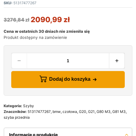
SKU:
51317477267
2090,99
zł
3276,84
zł
Cena w ostatnich 30 dniach nie zmieniła się
Produkt dostępny na zamówienie
Dodaj do koszyka
Kategoria:
Szyby
Znaczników:
51317477267
,
bmw
,
czołowa
,
G20
,
G21
,
G80 M3
,
G81 M3
,
szyba przednia
Informacje o produkcie