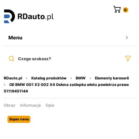
do
treści
Menu
Czego szukasz?
RDauto.pl
Katalog produktów
BMW
Elementy karoserii
OE BMW G01 X3 G02 X4 Osłona zaślepka wlotu powietrza prawa
51119451144
Obraz
Informacje
Opis
Super cena