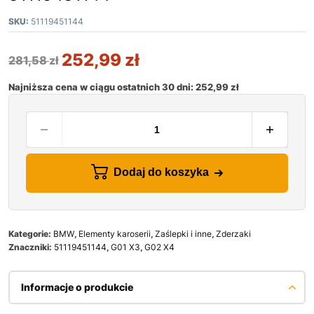
SKU:
51119451144
252,99
zł
281,58
zł
Najniższa cena w ciągu ostatnich 30 dni:
252,99
zł
Dodaj do koszyka
Kategorie:
BMW
,
Elementy karoserii
,
Zaślepki i inne
,
Zderzaki
Znaczniki:
51119451144
,
G01 X3
,
G02 X4
Informacje o produkcie