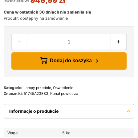
948,99
zł
1057,54
zł
Cena w ostatnich 30 dniach nie zmieniła się
Produkt dostępny na zamówienie
Dodaj do koszyka
Kategorie:
Lampy przednie
,
Oświetlenie
Znaczniki:
51745A23EB3
,
Kanał powietrza
Informacje o produkcie
Waga
5 kg