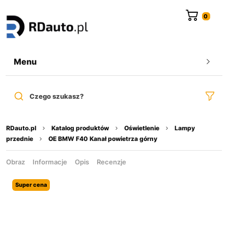
do
treści
Menu
Czego szukasz?
RDauto.pl
Katalog produktów
Oświetlenie
Lampy
przednie
OE BMW F40 Kanał powietrza górny
Obraz
Informacje
Opis
Recenzje
Super cena