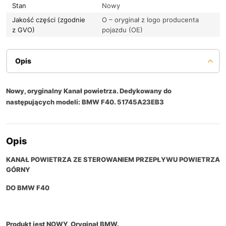
Stan
Nowy
Jakość części (zgodnie
O – oryginał z logo producenta
z GVO)
pojazdu (OE)
Opis
Nowy, oryginalny Kanał powietrza. Dedykowany do
następujących modeli: BMW F40. 51745A23EB3
Opis
KANAŁ POWIETRZA ZE STEROWANIEM PRZEPŁYWU POWIETRZA
GÓRNY
DO BMW F40
Produkt jest NOWY
, Oryginał BMW.