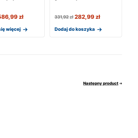
586,99
zł
282,99
zł
331,92
zł
ię więcej
Dodaj do koszyka
Następny product