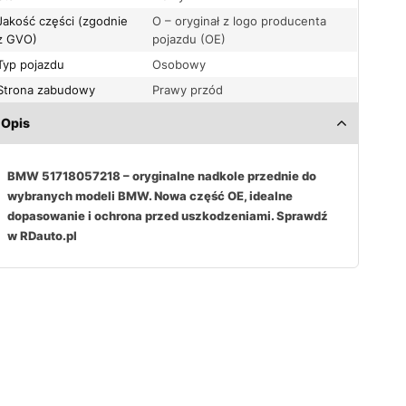
Jakość części (zgodnie
O – oryginał z logo producenta
z GVO)
pojazdu (OE)
Typ pojazdu
Osobowy
Strona zabudowy
Prawy przód
Opis
BMW 51718057218 – oryginalne nadkole przednie do
wybranych modeli BMW. Nowa część OE, idealne
dopasowanie i ochrona przed uszkodzeniami. Sprawdź
w RDauto.pl