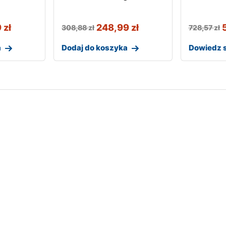
9
zł
248,99
zł
308,88
zł
728,57
zł
a
Dodaj do koszyka
Dowiedz s