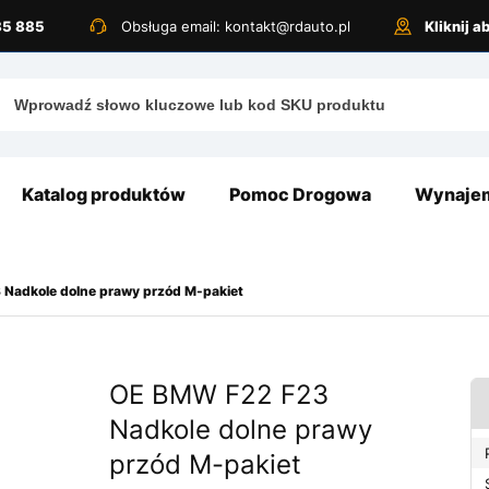
885 885
Obsługa email: kontakt@rdauto.pl
Kliknij 
Katalog produktów
Pomoc Drogowa
Wynajem
Nadkole dolne prawy przód M-pakiet
OE BMW F22 F23
Nadkole dolne prawy
przód M-pakiet