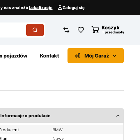
aby nas znaleźć
Lokalizacje
Zaloguj się
Koszyk
przedmioty
 pojazdów
Kontakt
Mój Garaż
Informacje o produkcie
Producent
BMW
Stan
Nowy