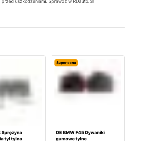
 przed uszkodzeniami. Sprawdź w RDauto.pl!
Super cena
 Sprężyna
OE BMW F45 Dywaniki
a tył tylna
gumowe tylne