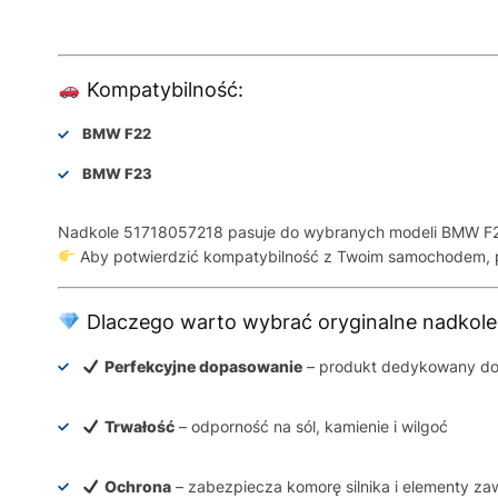
Kompatybilność:
BMW F22
BMW F23
Nadkole 51718057218 pasuje do wybranych modeli BMW F
Aby potwierdzić kompatybilność z Twoim samochodem, p
Dlaczego warto wybrać oryginalne nadkol
Perfekcyjne dopasowanie
– produkt dedykowany do
Trwałość
– odporność na sól, kamienie i wilgoć
Ochrona
– zabezpiecza komorę silnika i elementy za