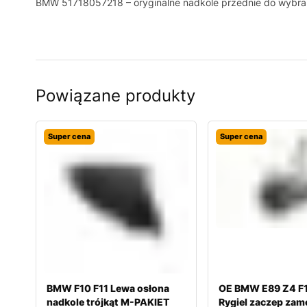
BMW 51718057218 – oryginalne nadkole przednie do wybra
Powiązane produkty
Super cena
Super cena
BMW F10 F11 Lewa osłona
OE BMW E89 Z4 F1
nadkole trójkąt M-PAKIET
Rygiel zaczep zam