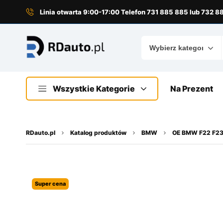
do
treści
Linia otwarta 9:00-17:00 Telefon 731 885 885 lub 732 
Wszystkie Kategorie
Na Prezent
RDauto.pl
Katalog produktów
BMW
OE BMW F22 F23 
Super cena