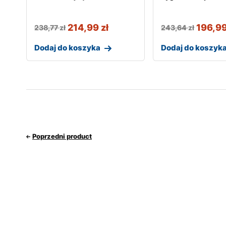
214,99
zł
196,9
238,77
zł
243,64
zł
Dodaj do koszyka
Dodaj do koszyk
Poprzedni product