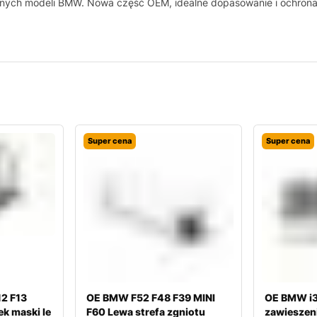
nych modeli BMW. Nowa część OEM, idealne dopasowanie i ochrona
Super cena
Super cena
2 F13
OE BMW F52 F48 F39 MINI
OE BMW i3
ek maski le
F60 Lewa strefa zgniotu
zawieszeni