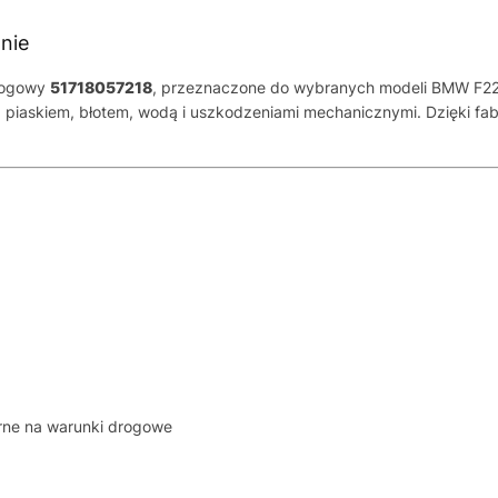
nie
alogowy
51718057218
, przeznaczone do wybranych modeli BMW F22 
d piaskiem, błotem, wodą i uszkodzeniami mechanicznymi. Dzięki f
rne na warunki drogowe