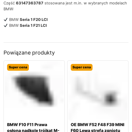
Część
63147363787
stosowana jest m.in. w wybranych modelach
BMW:
BMW
Seria 1 F20 LCI
BMW
Seria 1 F21 LCI
Powiązane produkty
Super cena
Super cena
BMW F10 F11 Prawa
OE BMW F52 F48 F39 MINI
osłona nadkole trójkąt M-
F60 Lewa strefa zgniotu