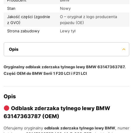
Stan
Nowy
Jakość części (zgodnie
O – oryginał z logo producenta
z GVO)
pojazdu (OE)
Strona zabudowy
Lewy tył
Opis
Oryginalny odblask zderzaka tylnego lewy BMW 63147363787.
Część OEM do BMW Serii 1 F20 LCI i F21 LCI
Opis
Odblask zderzaka tylnego lewy BMW
63147363787 (OEM)
Oferujemy oryginalny
odblask zderzaka tylnego lewy BMW
, numer