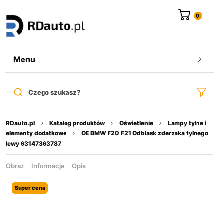
do
treści
Menu
Czego szukasz?
RDauto.pl
Katalog produktów
Oświetlenie
Lampy tylne i
elementy dodatkowe
OE BMW F20 F21 Odblask zderzaka tylnego
lewy 63147363787
Obraz
Informacje
Opis
Super cena