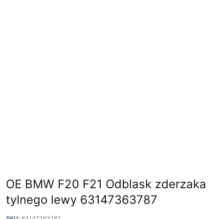
OE BMW F20 F21 Odblask zderzaka
tylnego lewy 63147363787
SKU:
63147363787