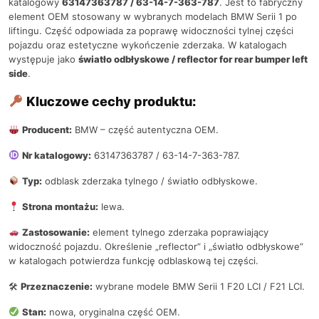
katalogowy
63147363787 / 63-14-7-363-787
. Jest to fabryczny
element OEM stosowany w wybranych modelach BMW Serii 1 po
liftingu. Część odpowiada za poprawę widoczności tylnej części
pojazdu oraz estetyczne wykończenie zderzaka. W katalogach
występuje jako
światło odbłyskowe / reflector for rear bumper left
side
.
Kluczowe cechy produktu:
Producent:
BMW – część autentyczna OEM.
Nr katalogowy:
63147363787 / 63-14-7-363-787.
Typ:
odblask zderzaka tylnego / światło odbłyskowe.
Strona montażu:
lewa.
Zastosowanie:
element tylnego zderzaka poprawiający
widoczność pojazdu. Określenie „reflector” i „światło odbłyskowe”
w katalogach potwierdza funkcję odblaskową tej części.
🛠
Przeznaczenie:
wybrane modele BMW Serii 1 F20 LCI / F21 LCI.
Stan:
nowa, oryginalna część OEM.